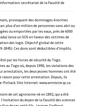
information: secrétariat de la Faculté de
u Vietnam, provoquant des dommages énormes
an: plus d'un million de personnes sans abri ou
gées ou emportées par les eaux, près de 6000
ada) lance un SOS en faveur des victimes de
ation des logis. Objectif global de cette
59-2845). Ces dons sont déductibles d'impôts.
êté par les forces de sécurité du Togo.
res au Togo où, depuis 1990, les violations des
ur arrestation, les deux jeunes hommes ont été
e raison pour cette arrestation. Depuis, ils
ce-Pollack. Site Internet:
www.amnistie.qc.ca
e nom de cet agronome né en 1892, qui a été
l'invitation du doyen de la Faculté des sciences
 d'un de ses petit fils, Jacques Godbout,