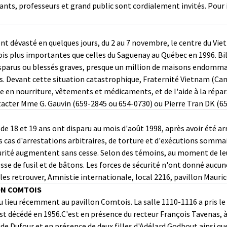
iants, professeurs et grand public sont cordialement invités. Pour 
s ont dévasté en quelques jours, du 2 au 7 novembre, le centre d
ois plus importantes que celles du Saguenay au Québec en 1996. Bil
disparus ou blessés graves, presque un million de maisons endomma
s. Devant cette situation catastrophique, Fraternité Vietnam (Can
te en nourriture, vêtements et médicaments, et de l'aide à la répar
ntacter Mme G. Gauvin (659-2845 ou 654-0730) ou Pierre Tran DK (6
 18 et 19 ans ont disparu au mois d'août 1998, après avoir été arr
 cas d'arrestations arbitraires, de torture et d'exécutions sommai
urité augmentent sans cesse. Selon des témoins, au moment de le
osse de fusil et de bâtons. Les forces de sécurité n'ont donné aucun
 les retrouver, Amnistie internationale, local 2216, pavillon Mauri
ON COMTOIS
eu lieu récemment au pavillon Comtois. La salle 1110-1116 a pris l
t décédé en 1956.C'est en présence du recteur François Tavenas, à 
de Dufour et en présence de deux filles d'Adélard Godbout ainsi que