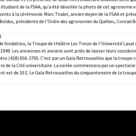
n étudiant de la FSAA, qu'a été dévoilée la photo de cet agronome
sents à la cérémonie: Marc Trudel, ancien doyen de la FSAA et pr
 Bolduc, présidente de l'Ordre des agronomes du Québec, Conrad Be
E
e fondation, la Troupe de théâtre Les Treize de l'Université Laval
n 1949. Les anciennes et anciens sont priés de laisser leurs coord
méro (418) 656-2765. C'est par un Gala Retrouvailles que la troupe
re de la Cité universitaire. La soirée commencera par un spectacle 
t est de 10 $. Le Gala Retrouvailles du cinquantenaire de la troup