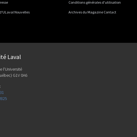
presse
Conditions générales d'utilisation
 d'ULaval Nouvelles
Archives du Magazine Contact
ité Laval
e l'Université
uébec) G1V 0A6
:
131
2825