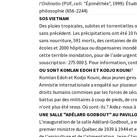
l'Ordinatio
(PUF, coll. "Épiméthée", 1999). Étud
philosophie (656-2244).
SOS VIETNAM
Des pluies tropicales, subites et torrentielle
sans précédent. Les précipitations ont été 10 f
sans nourriture, 591 morts, des centaines de 
écoles et 2000 hôpitaux ou dispensaires inondé
cette terrible inondation, pour de l'aide urgen
souscription : 275 000 $. Pour information, co
OU SONT
KOMLAN EDOH ET KODJO KOUNI
?
Komlan Edoh et Kodjo Kouni, deux jeunes gens de
Amnistie internationale a enquêté sur plusieurs
droits humains commises par les forces de séc
battus par des militaires à coup de pieds, de cr
n'ont plus été revus. Où sont-ils ? Aidez-nous à
UNE SALLE "ADÉLARD GODBOUT" AU PAVILL
L'inauguration de la salle Adélard-Godbout, a 
premier ministre du Québec de 1939 à 1944 et es
de l'agriculture et de l'alimentation, Jean-Clau