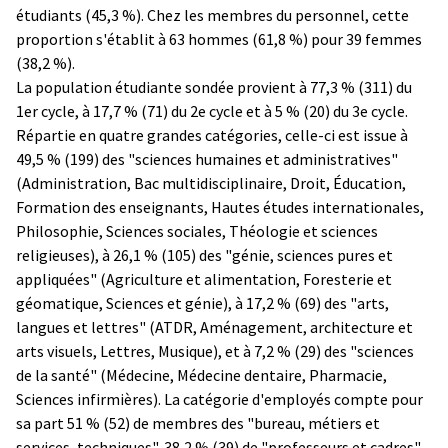
étudiants (45,3 %). Chez les membres du personnel, cette
proportion s'établit à 63 hommes (61,8 %) pour 39 femmes
(38,2 %).
La population étudiante sondée provient à 77,3 % (311) du
1er cycle, à 17,7 % (71) du 2e cycle et à 5 % (20) du 3e cycle.
Répartie en quatre grandes catégories, celle-ci est issue à
49,5 % (199) des "sciences humaines et administratives"
(Administration, Bac multidisciplinaire, Droit, Éducation,
Formation des enseignants, Hautes études internationales,
Philosophie, Sciences sociales, Théologie et sciences
religieuses), à 26,1 % (105) des "génie, sciences pures et
appliquées" (Agriculture et alimentation, Foresterie et
géomatique, Sciences et génie), à 17,2 % (69) des "arts,
langues et lettres" (ATDR, Aménagement, architecture et
arts visuels, Lettres, Musique), et à 7,2 % (29) des "sciences
de la santé" (Médecine, Médecine dentaire, Pharmacie,
Sciences infirmières). La catégorie d'employés compte pour
sa part 51 % (52) de membres des "bureau, métiers et
services, techniques", 38,2 % (39) de "professeurs et cadres",