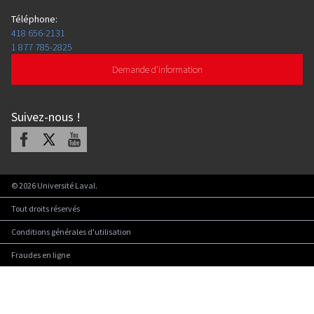
Téléphone
:
418 656-2131
1 877 785-2825
Demande d'information
Suivez-nous
!
Facebook
X
Youtube
©
2026
Université Laval.
Tout droits réservés
Conditions générales d'utilisation
Fraudes en ligne