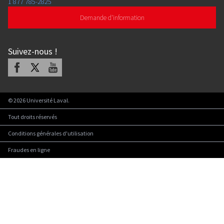
1 877 785-2825
Demande d'information
Suivez-nous
!
Facebook
X
Youtube
©
2026
Université Laval.
Tout droits réservés
Conditions générales d'utilisation
Fraudes en ligne