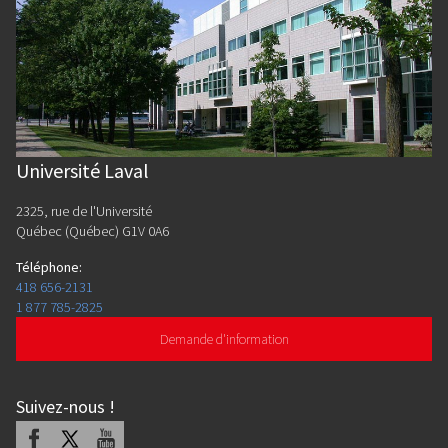
Université Laval
2325, rue de l'Université
Québec (Québec) G1V 0A6
Téléphone
:
418 656-2131
1 877 785-2825
Demande d'information
Suivez-nous
!
Facebook
X
Youtube