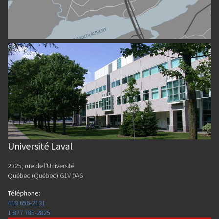
Université Laval
2325, rue de l'Université
Québec (Québec) G1V 0A6
Téléphone
:
418 656-2131
1 877 785-2825