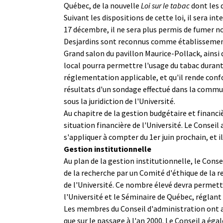
Québec, de la nouvelle
Loi sur le tabac
dont les 
Suivant les dispositions de cette loi, il sera i
17 décembre, il ne sera plus permis de fumer no
Desjardins sont reconnus comme établissements 
Grand salon du pavillon Maurice-Pollack, ainsi 
local pourra permettre l'usage du tabac durant l
réglementation applicable, et qu'il rende confor
résultats d'un sondage effectué dans la commu
sous la juridiction de l'Université.
Au chapitre de la gestion budgétaire et financi
situation financière de l'Université. Le Conse
s'appliquer à compter du 1er juin prochain, et
Gestion institutionnelle
Au plan de la gestion institutionnelle, le Cons
de la recherche par un Comité d'éthique de la r
de l'Université. Ce nombre élevé devra permettr
l'Université et le Séminaire de Québec, réglant
Les membres du Conseil d'administration ont a
que sur le passage à l'an 2000. Le Conseil a é