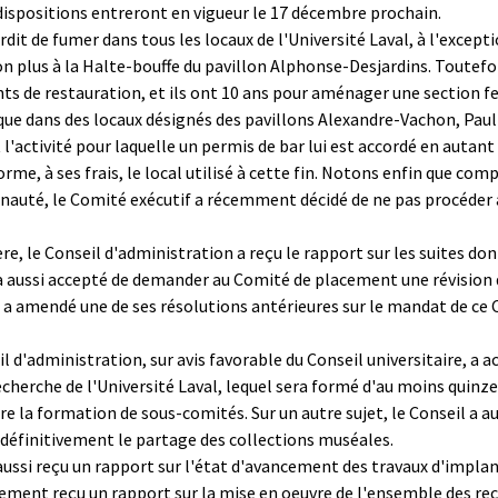
dispositions entreront en vigueur le 17 décembre prochain.
nterdit de fumer dans tous les locaux de l'Université Laval, à l'exc
n plus à la Halte-bouffe du pavillon Alphonse-Desjardins. Toutefoi
de restauration, et ils ont 10 ans pour aménager une section fer
que dans des locaux désignés des pavillons Alexandre-Vachon, Paul-
'activité pour laquelle un permis de bar lui est accordé en autant q
me, à ses frais, le local utilisé à cette fin. Notons enfin que comp
nauté, le Comité exécutif a récemment décidé de ne pas procéder
ère, le Conseil d'administration a reçu le rapport sur les suites d
il a aussi accepté de demander au Comité de placement une révision
 il a amendé une de ses résolutions antérieures sur le mandat de c
eil d'administration, sur avis favorable du Conseil universitaire, 
echerche de l'Université Laval, lequel sera formé d'au moins quinz
e la formation de sous-comités. Sur un autre sujet, le Conseil a a
 définitivement le partage des collections muséales.
ussi reçu un rapport sur l'état d'avancement des travaux d'implan
galement reçu un rapport sur la mise en oeuvre de l'ensemble des r