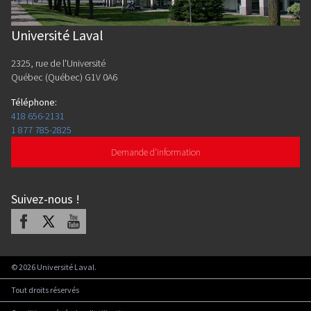
Université Laval
2325, rue de l'Université
Québec (Québec) G1V 0A6
Téléphone
:
418 656-2131
1 877 785-2825
Demande d'information
Suivez-nous
!
Facebook
X
Youtube
©
2026
Université Laval.
Tout droits réservés