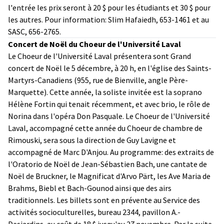
l'entrée les prix seront à 20 $ pour les étudiants et 30 $ pour
les autres. Pour information: Slim Hafaiedh, 653-1461 et au
SASC, 656-2765.
Concert de Noël du Choeur de l'Université Laval
Le Choeur de l'Université Laval présentera sont Grand
concert de Noël le 5 décembre, à 20 h, en l'église des Saints-
Martyrs-Canadiens (955, rue de Bienville, angle Père-
Marquette). Cette année, la soliste invitée est la soprano
Hélène Fortin qui tenait récemment, et avec brio, le rôle de
Norina dans l'opéra Don Pasquale. Le Choeur de l'Université
Laval, accompagné cette année du Choeur de chambre de
Rimouski, sera sous la direction de Guy Lavigne et
accompagné de Marc D'Anjou. Au programme: des extraits de
l'Oratorio de Noël de Jean-Sébastien Bach, une cantate de
Noël de Bruckner, le Magnificat d'Arvo Pärt, les Ave Maria de
Brahms, Biebl et Bach-Gounod ainsi que des airs
traditionnels. Les billets sont en prévente au Service des
activités socioculturelles, bureau 2344, pavillon A.-
Desjardins, au coût de 18 $ jusqu'au 27 novembre. Par la suite,