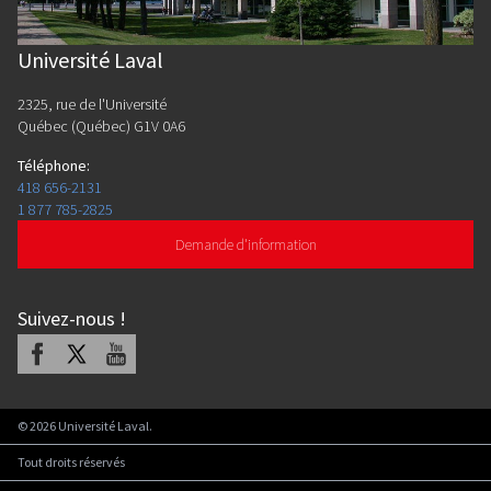
Université Laval
2325, rue de l'Université
Québec (Québec) G1V 0A6
Téléphone
:
418 656-2131
1 877 785-2825
Demande d'information
Suivez-nous
!
Facebook
X
Youtube
©
2026
Université Laval.
Tout droits réservés