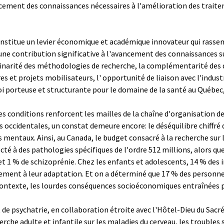
cement des connaissances nécessaires à l'amélioration des traite
 constitue un levier économique et académique innovateur qui rass
une contribution significative à l'avancement des connaissances s
plinarité des méthodologies de recherche, la complémentarité des 
es et projets mobilisateurs, l' opportunité de liaison avec l'indus
oi porteuse et structurante pour le domaine de la santé au Québec, 
es conditions renforcent les mailles de la chaîne d'organisation d
 occidentales, un constat demeure encore: le déséquilibre chiffré 
 mentaux. Ainsi, au Canada, le budget consacré à la recherche sur 
cté à des pathologies spécifiques de l'ordre 512 millions, alors qu
 1 % de schizoprénie. Chez les enfants et adolescents, 14 % des i
ment à leur adaptation. Et on a déterminé que 17 % des personnes
contexte, les lourdes conséquences socioéconomiques entraînées 
de psychatrie, en collaboration étroite avec l'Hôtel-Dieu du Sacré
herche adulte et infantile sur les maladies du cerveau, les troubl