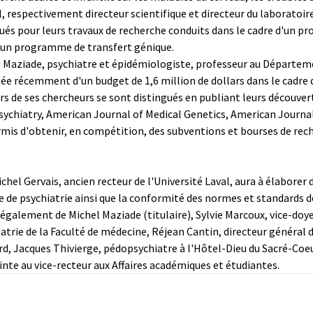
, respectivement directeur scientifique et directeur du laboratoir
ngués pour leurs travaux de recherche conduits dans le cadre d'un 
d'un programme de transfert génique.
Maziade, psychiatre et épidémiologiste, professeur au Départemen
itée récemment d'un budget de 1,6 million de dollars dans le cadr
s de ses chercheurs se sont distingués en publiant leurs découvert
chiatry, American Journal of Medical Genetics, American Journal o
is d'obtenir, en compétition, des subventions et bourses de reche
ichel Gervais, ancien recteur de l'Université Laval, aura à élabore
e de psychiatrie ainsi que la conformité des normes et standards de
également de Michel Maziade (titulaire), Sylvie Marcoux, vice-doy
trie de la Faculté de médecine, Réjean Cantin, directeur général d
rd, Jacques Thivierge, pédopsychiatre à l'Hôtel-Dieu du Sacré-Coeu
nte au vice-recteur aux Affaires académiques et étudiantes.