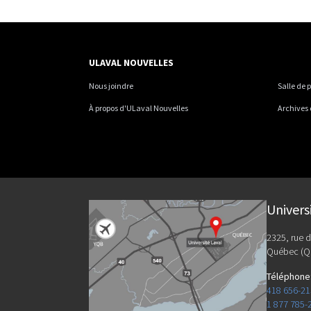
ULAVAL NOUVELLES
Nous joindre
Salle de 
À propos d'ULaval Nouvelles
Archives
Univers
2325, rue d
Québec (Q
Téléphone
418 656-2
1 877 785-