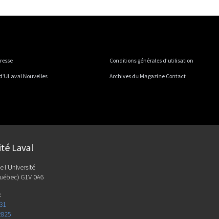
presse
Conditions générales d'utilisation
 d'ULaval Nouvelles
Archives du Magazine Contact
ité Laval
e l'Université
uébec) G1V 0A6
:
131
2825