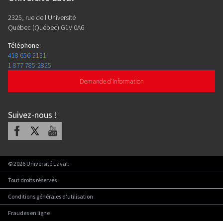
2325, rue de l'Université
Québec (Québec) G1V 0A6
Téléphone
:
418 656-2131
1 877 785-2825
Demande d'information
Suivez-nous
!
Facebook
X
Youtube
©
2026
Université Laval.
Tout droits réservés
Conditions générales d'utilisation
Fraudes en ligne