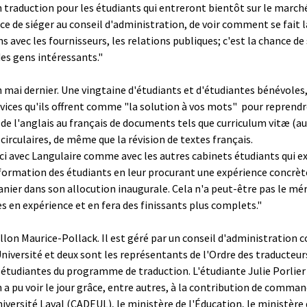
traduction pour les étudiants qui entreront bientôt sur le marché d
e de siéger au conseil d'administration, de voir comment se fait la
ons avec les fournisseurs, les relations publiques; c'est la chance d
des gens intéressants."
n mai dernier. Une vingtaine d'étudiants et d'étudiantes bénévoles
ices qu'ils offrent comme "la solution à vos mots" ­ pour reprendre 
e l'anglais au français de documents tels que curriculum vitæ (auss
 circulaires, de même que la révision de textes français.
 ici avec Langulaire comme avec les autres cabinets étudiants qui e
 formation des étudiants en leur procurant une expérience concrèt
anier dans son allocution inaugurale. Cela n'a peut-être pas le méri
s en expérience et en fera des finissants plus complets."
villon Maurice-Pollack. Il est géré par un conseil d'administratio
iversité et deux sont les représentants de l'Ordre des traducteur
étudiantes du programme de traduction. L'étudiante Julie Porlier e
n a pu voir le jour grâce, entre autres, à la contribution de comm
niversité Laval (CADEUL), le ministère de l'Éducation, le ministèr