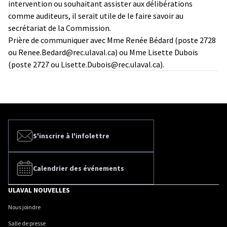
intervention ou souhaitant assister aux délibérations
comme auditeurs, il serait utile de le faire savoir au
secrétariat de la Commission.
Prière de communiquer avec Mme Renée Bédard (poste 2728
ou
Renee.Bedard@rec.ulaval.ca
) ou Mme Lisette Dubois
(poste 2727 ou
Lisette.Dubois@rec.ulaval.ca
).
S'inscrire à l'infolettre
Calendrier des événements
ULAVAL NOUVELLES
Nous joindre
Salle de presse