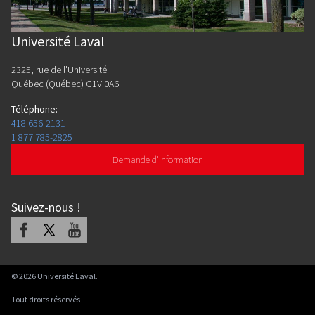
Université Laval
2325, rue de l'Université
Québec (Québec) G1V 0A6
Téléphone
:
418 656-2131
1 877 785-2825
Demande d'information
Suivez-nous
!
Facebook
X
Youtube
©
2026
Université Laval.
Tout droits réservés