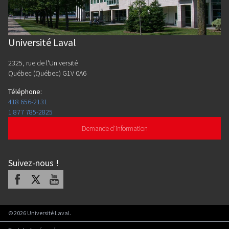
Université Laval
2325, rue de l'Université
Québec (Québec) G1V 0A6
Téléphone
:
418 656-2131
1 877 785-2825
Demande d'information
Suivez-nous
!
Facebook
X
Youtube
©
2026
Université Laval.