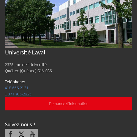
Université Laval
2325, rue de l'Université
Québec (Québec) G1V 0A6
Téléphone
:
418 656-2131
1 877 785-2825
Demande d'information
Suivez-nous
!
Facebook
X
Youtube