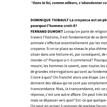
"Dans la foi, comme ailleurs, s'abandonner com
DOMINIQUE THIBAULT La croyance est un phé
pourquoi l'homme croit-il?
FERNAND DUMONT
Lorsqu'on parle de religion
travers l'histoire, il est fondamental de se dem
animale s'effectue essentiellement par les insti
croyance. Si on se place au niveau le plus éléme
situer dans une histoire et, par conséquent, de 
monde-ci? Pourquoi a-t-il commencé? Pourquoi v
mourir; les hommes le savent, avec toutes les 
de grandes interrogations qui sont au fondemen
Croire à quoi? On franchit alors une étape. Les 
donnent des idéaux qui ne sont pas simplement 
transcendance. Mais, la transcendance, est-ce u
réponse, c'est une autre affaire. On peut très 
mais se dépasser vers quoi? Est-ce que quelque 
On peut en arriver à nommer de quelque façon ce 