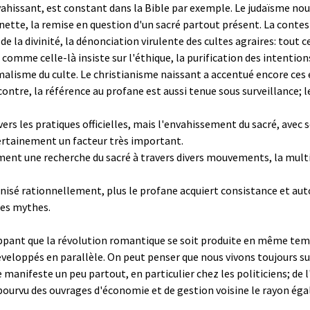
nvahissant, est constant dans la Bible par exemple. Le judaïsme nou
 nette, la remise en question d'un sacré partout présent. La contes
de la divinité, la dénonciation virulente des cultes agraires: tout
t comme celle-là insiste sur l'éthique, la purification des intentio
lisme du culte. Le christianisme naissant a accentué encore ces 
ntre, la référence au profane est aussi tenue sous surveillance; l
vers les pratiques officielles, mais l'envahissement du sacré, avec 
certainement un facteur très important.
ement une recherche du sacré à travers divers mouvements, la multi
nisé rationnellement, plus le profane acquiert consistance et auto
des mythes.
nt que la révolution romantique se soit produite en même temps qu
éveloppés en parallèle. On peut penser que nous vivons toujours sur
e manifeste un peu partout, en particulier chez les politiciens; de l
en pourvu des ouvrages d'économie et de gestion voisine le rayon é