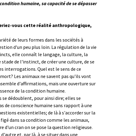
a condition humaine, sa capacité de se dépasser
iez-vous cette réalité anthropologique,
riété de leurs formes dans les sociétés à
stion d'un peu plus loin. La régulation de la vie
cts, elle connaît le langage, la culture, la
stade de l'instinct, de créer une culture, de se
es interrogations. Quel est le sens de ce
 mort? Les animaux ne savent pas qu'ils vont
ensemble d'affirmations, mais une ouverture sur
essence de la condition humaine.
 se dédoublent, pour ainsi dire; elles se
 pas de conscience humaine sans rapport à une
tions existentielles; de là à s'accorder sur la
as figé dans sa condition comme les animaux,
e d'un cran on se pose la question religieuse.
'autre et, par là, à se situer dans une