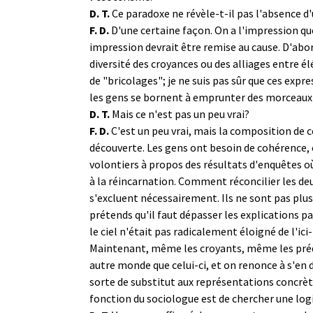
D. T.
Ce paradoxe ne révèle-t-il pas l'absence d'
F. D.
D'une certaine façon. On a l'impression q
impression devrait être remise au cause. D'abor
diversité des croyances ou des alliages entre él
de "bricolages"; je ne suis pas sûr que ces exp
les gens se bornent à emprunter des morceaux u
D. T.
Mais ce n'est pas un peu vrai?
F. D.
C'est un peu vrai, mais la composition de 
découverte. Les gens ont besoin de cohérence,
volontiers à propos des résultats d'enquêtes où
à la réincarnation. Comment réconcilier les deu
s'excluent nécessairement. Ils ne sont pas plus
prétends qu'il faut dépasser les explications pa
le ciel n'était pas radicalement éloigné de l'i
Maintenant, même les croyants, même les prédi
autre monde que celui-ci, et on renonce à s'en d
sorte de substitut aux représentations concrètes
fonction du sociologue est de chercher une log