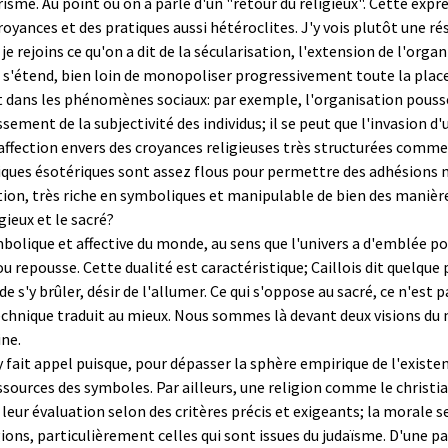
risme. Au point où on a parlé d'un "retour du religieux". Cette expre
oyances et des pratiques aussi hétéroclites. J'y vois plutôt une rés
je rejoins ce qu'on a dit de la sécularisation, l'extension de l'organ
 s'étend, bien loin de monopoliser progressivement toute la place,
t dans les phénomènes sociaux: par exemple, l'organisation poussée
ement de la subjectivité des individus; il se peut que l'invasion d'
ffection envers des croyances religieuses très structurées comme c
tiques ésotériques sont assez flous pour permettre des adhésions
tion, très riche en symboliques et manipulable de bien des manièr
gieux et le sacré?
bolique et affective du monde, au sens que l'univers a d'emblée pour
ou repousse. Cette dualité est caractéristique; Caillois dit quelque
 s'y brûler, désir de l'allumer. Ce qui s'oppose au sacré, ce n'est p
technique traduit au mieux. Nous sommes là devant deux visions du
ne.
e y fait appel puisque, pour dépasser la sphère empirique de l'existen
essources des symboles. Par ailleurs, une religion comme le christ
ur évaluation selon des critères précis et exigeants; la morale se
ions, particulièrement celles qui sont issues du judaïsme. D'une part