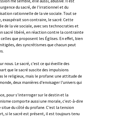
ssion me semble, elle aussi, abusive. Il est
urgence du sacré, de l'irrationnel et du
isation rationnelle de la vie sociale. Tout se
 exaspérait son contraire, le sacré. Cette
 de la vie sociale, avec ses technocraties et
un sacré libéré, en réaction contre la contrainte
elles que proposent les Églises. En effet, bien
 mitigées, des syncrétismes que chacun peut
es.
 nous. Le sacré, c'est ce qui éveille des
 part que le sacré suscite des impulsions
as le religieux, mais le profane: une attitude de
 monde, deux manières d'envisager l'univers qui
ce, pour s'interroger sur le destin et la
ianisme comporte aussi une morale, c'est-à-dire
 situe du côté du profane. C'est la tension
, si le sacré est présent, il est toujours tenu