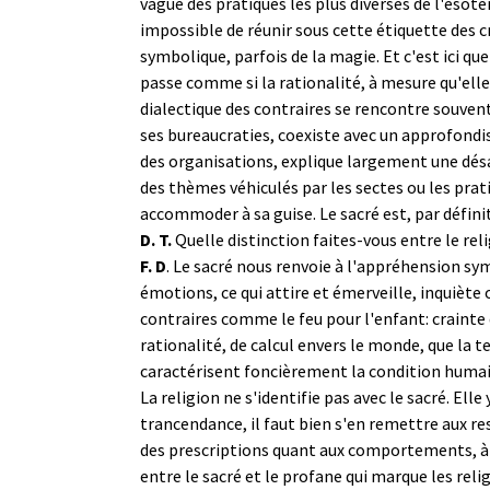
vague des pratiques les plus diverses de l'ésoté
impossible de réunir sous cette étiquette des cr
symbolique, parfois de la magie. Et c'est ici que 
passe comme si la rationalité, à mesure qu'elle
dialectique des contraires se rencontre souven
ses bureaucraties, coexiste avec un approfondiss
des organisations, explique largement une désa
des thèmes véhiculés par les sectes ou les pra
accommoder à sa guise. Le sacré est, par défini
D. T.
Quelle distinction faites-vous entre le reli
F. D
. Le sacré nous renvoie à l'appréhension sym
émotions, ce qui attire et émerveille, inquiète 
contraires comme le feu pour l'enfant: crainte de
rationalité, de calcul envers le monde, que la 
caractérisent foncièrement la condition humai
La religion ne s'identifie pas avec le sacré. Ell
trancendance, il faut bien s'en remettre aux r
des prescriptions quant aux comportements, à le
entre le sacré et le profane qui marque les relig