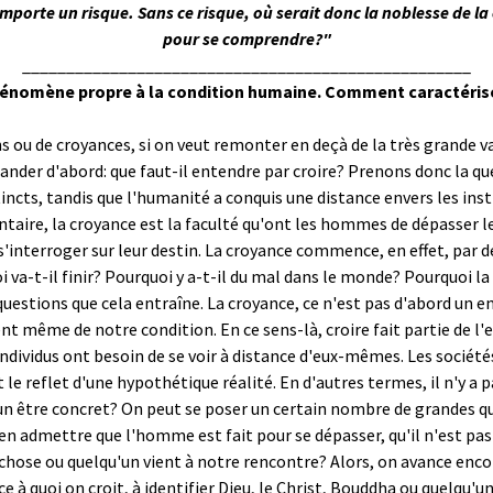
porte un risque. Sans ce risque, où serait donc la noblesse de l
pour se comprendre?"
___________________________________________________
nomène propre à la condition humaine. Comment caractériser
s ou de croyances, si on veut remonter en deçà de la très grande va
ander d'abord: que faut-il entendre par croire? Prenons donc la que
ncts, tandis que l'humanité a conquis une distance envers les instin
ntaire, la croyance est la faculté qu'ont les hommes de dépasser le 
s'interroger sur leur destin. La croyance commence, en effet, par d
a-t-il finir? Pourquoi y a-t-il du mal dans le monde? Pourquoi la
questions que cela entraîne. La croyance, ce n'est pas d'abord un 
t même de notre condition. En ce sens-là, croire fait partie de l'
individus ont besoin de se voir à distance d'eux-mêmes. Les sociétés
le reflet d'une hypothétique réalité. En d'autres termes, il n'y a
n être concret? On peut se poser un certain nombre de grandes ques
bien admettre que l'homme est fait pour se dépasser, qu'il n'est p
chose ou quelqu'un vient à notre rencontre? Alors, on avance encor
à quoi on croit, à identifier Dieu, le Christ, Bouddha ou quelqu'un d