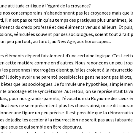
une attitude critique à l'égard de la croyance?
ue nos contemporains n'abandonnent pas les croyances mais que le
d, il n'est pas certain qu'au temps des pratiques plus unanimes, le
éments du credo professé et des éléments venus d'ailleurs. Et puis, 
ressions, véhiculées souvent par des sociologues, soient tout à fait
n peu partout, au tarot, au New Age, aux horoscopes...
ces éléments dépend fatalement d'une certaine logique. C'est cett
 en cette matière comme en d'autres. Nous renonçons un peu trop 
 les personnes interrogées disent qu'elles croient à la résurrectio
x? Il doit y avoir une parenté possible; les gens ne sont pas idiot
 bêtes que les sociologues. Je formule une hypothèse, simplement p
r le bricolage et le syncrétisme. Autrefois, on se représentait la 
ci-bas; pour nos grands-parents, l'évocation du Royaume des cieux é
cateurs ne se représentent plus les choses ainsi; on se dit coura
onner une figure un peu précise. Il est possible que la réincarnatio
 de jadis; les accoler à la résurrection ne serait pas aussi absurde 
ique sous ce qui semble en être dépourvu.