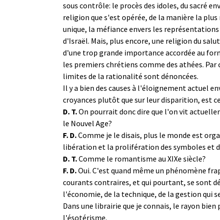
sous contrôle: le procès des idoles, du sacré e
religion que s'est opérée, de la manière la plus
unique, la méfiance envers les représentations 
d'Israël. Mais, plus encore, une religion du salu
d'une trop grande importance accordée au forma
les premiers chrétiens comme des athées. Par co
limites de la rationalité sont dénoncées.
Il y a bien des causes à l'éloignement actuel en
croyances plutôt que sur leur disparition, est 
D. T.
On pourrait donc dire que l'on vit actuell
le Nouvel Age?
F. D.
Comme je le disais, plus le monde est orga
libération et la prolifération des symboles et 
D. T.
Comme le romantisme au XIXe siècle?
F. D.
Oui. C'est quand même un phénomène frappa
courants contraires, et qui pourtant, se sont d
l'économie, de la technique, de la gestion qui s
Dans une librairie que je connais, le rayon bi
l'ésotérisme.