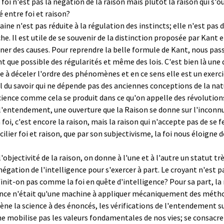
oi n'est pas la négation de la raison mais plutôt la raison qui s'ou
 entre foi et raison?
aine n'est pas réduite à la régulation des instincts; elle n'est pa
che. Il est utile de se souvenir de la distinction proposée par Kant
rner des causes. Pour reprendre la belle formule de Kant, nous p
ant que possible des régularités et même des lois. C'est bien là une 
he à déceler l'ordre des phénomènes et en ce sens elle est un exerc
al du savoir qui ne dépende pas des anciennes conceptions de la n
science comme cela se produit dans ce qu'on appelle des révolution
l'entendement, une ouverture que la Raison se donne sur l'inconnu e
La foi, c'est encore la raison, mais la raison qui n'accepte pas de se
lier foi et raison, que par son subjectivisme, la foi nous éloigne d
objectivité de la raison, on donne à l'une et à l'autre un statut très
 négation de l'intelligence pour s'exercer à part. Le croyant n'est 
nit-on pas comme la foi en quête d'intelligence? Pour sa part, la r
ce n'était qu'une machine à appliquer mécaniquement des méthode
ène la science à des énoncés, les vérifications de l'entendement su
mobilise pas les valeurs fondamentales de nos vies; se consacrer à