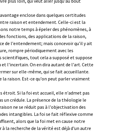
vre plus loin, qui veut aller jusqu'au bout
s davantage enclose dans quelques certitudes
 entre raison et entendement. Celle-ci est la
assons notre temps à épeler des phénomènes, à
des fonctions, des applications de la raison,
ice de l'entendement; mais concevoir qu'il y ait
ature, rompre périodiquement avec les
s scientifiques, tout cela a supposé et suppose
t l'incertain. On en dira autant de l'art. Cette
 fermer sur elle-même, qui se fait accueillante.
e la raison. Est-ce qu'on peut parler vraiment
 étroit. Si la foi est accueil, elle n'admet pas
pas un crédule. La présence de la théologie le
aison ne se réduit pas à l'objectivation des
s intangibles. La foi se fait réflexive comme
ffisent, alors que la foi met en cause notre
 la recherche de la vérité est déjà d'un autre