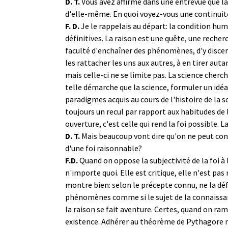
D. T.
Vous avez affirmé dans une entrevue que la f
d'elle-même. En quoi voyez-vous une continuité
F. D.
Je le rappelais au départ: la condition hum
définitives. La raison est une quête, une recher
faculté d'enchaîner des phénomènes, d'y disce
les rattacher les uns aux autres, à en tirer aut
mais celle-ci ne se limite pas. La science cherc
telle démarche que la science, formuler un idé
paradigmes acquis au cours de l'histoire de la 
toujours un recul par rapport aux habitudes de 
ouverture, c'est celle qui rend la foi possible. 
D. T.
Mais beaucoup vont dire qu'on ne peut conci
d'une foi raisonnable?
F.D.
Quand on oppose la subjectivité de la foi à l'
n'importe quoi. Elle est critique, elle n'est pas
montre bien: selon le précepte connu, ne la défi
phénomènes comme si le sujet de la connaissan
la raison se fait aventure. Certes, quand on ram
existence. Adhérer au théorème de Pythagore ne 