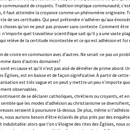
à une communauté de croyants. Tradition implique communauté; c'es
, il faut atteindre la croyance comme un phénomène originaire. T
rcle de ses certitudes. Qui peut prétendre n'adhérer qu'aux énon
 des choses qu'on ne peut pas prouver sans conteste. Comment être
n'importe quel travailleur scientifique sait qu'il y a une vaste plag
qui relève de la certitude incontestée et ce qui est adhésion et foi
in de croire en communion avec d'autres. Ne serait-ce pas un probl
 comme dans d'autres domaines?
 sont en cause et qu'il n'est pas aisé de démêler de prime abord. Un
 des Églises, est en baisse et de façon significative. À partir de ce
larisation est très vague et on peut y mettre un peu n'importe quo
lement observables.
ls continuent de se déclarer catholiques, chrétiens ou croyants, e
l semble que les modes d'adhésion au christianisme se diversifient, 
reuses seraient à poursuivre là-dessus. De plus, même si l'adhésio
e, nous aurions besoin d'être éclairés de plus près par des enquête
it indubitable: alors que l'on s'éloigne des rites des Églises, nou