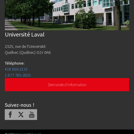
Université Laval
2325, rue de l'Université
Québec (Québec) G1V 0A6
Téléphone
:
418 656-2131
1 877 785-2825
Demande d'information
Suivez-nous
!
Facebook
X
Youtube