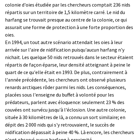
colonie d'oies étudiée par les chercheurs comptait 236 nids
répartis sur un territoire de 1,5 kilomètre carré. Le nid du
harfang se trouvait presque au centre de la colonie, ce qui
assurait une forme de protection à une forte proportion des
oies.
En 1994, un tout autre scénario attendait les oies à leur
arrivée sur l'aire de nidification puisqu'aucun harfang n'y
nichait. Les quelque 50 nids retrouvés dans le secteur étaient
répartis de façon éparse, leur densité atteignant à peine le
quart de ce qu'elle était en 1993. De plus, contrairement à
l'année précédente, les chercheurs ont observé plusieurs
renards arctiques rôder parmi les nids. Les conséquences,
placées sous l'enseigne du buffet à volonté pour les
prédateurs, parlent avec éloquence: seulement 23 % des
couvées ont survécu jusqu'à l'éclosion. Une autre colonie,
située à 30 kilomètres de là, a connu un sort similaire; en
dépit des 2 000 nids qui s'y retrouvaient, le succès de
nidification dépassait à peine 40 %. Là encore, les chercheurs
n'ont observé aucun harfang à proximité.