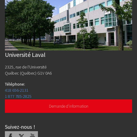
Université Laval
2325, rue de l'Université
Québec (Québec) G1V 0A6
Téléphone
:
418 656-2131
1 877 785-2825
Demande d'information
Suivez-nous
!
Facebook
X
Youtube