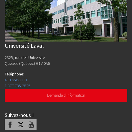
Université Laval
2325, rue de l'Université
Québec (Québec) G1V 0A6
Téléphone
:
418 656-2131
1 877 785-2825
Demande d'information
Suivez-nous
!
Facebook
X
Youtube