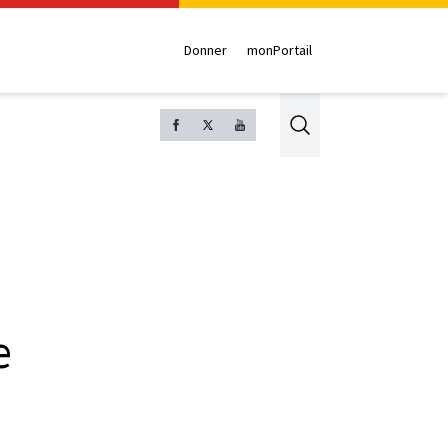
Donner
monPortail
Search
e