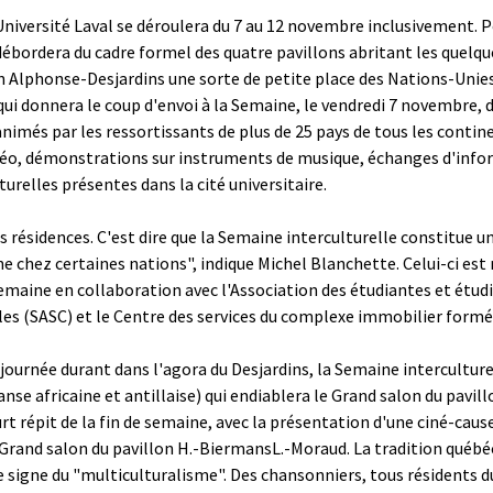
'Université Laval se déroulera du 7 au 12 novembre inclusivement. 
ébordera du cadre formel des quatre pavillons abritant les quelqu
on Alphonse-Desjardins une sorte de petite place des Nations-Unies
qui donnera le coup d'envoi à la Semaine, le vendredi 7 novembre, d
animés par les ressortissants de plus de 25 pays de tous les contin
déo, démonstrations sur instruments de musique, échanges d'info
turelles présentes dans la cité universitaire.
 résidences. C'est dire que la Semaine interculturelle constitue u
ne chez certaines nations", indique Michel Blanchette. Celui-ci est 
maine en collaboration avec l'Association des étudiantes et étudi
lles (SASC) et le Centre des services du complexe immobilier formé
la journée durant dans l'agora du Desjardins, la Semaine intercultur
nse africaine et antillaise) qui endiablera le Grand salon du pavi
t répit de la fin de semaine, avec la présentation d'une ciné-cau
 Grand salon du pavillon H.-Biermans­L.-Moraud. La tradition québéc
le signe du "multiculturalisme". Des chansonniers, tous résidents 