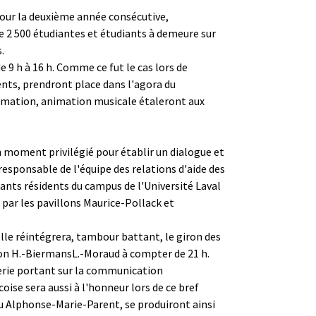
Pour la deuxième année consécutive,
e 2 500 étudiantes et étudiants à demeure sur
.
e 9 h à 16 h. Comme ce fut le cas lors de
ents, prendront place dans l'agora du
rmation, animation musicale étaleront aux
n moment privilégié pour établir un dialogue et
responsable de l'équipe des relations d'aide des
ants résidents du campus de l'Université Laval
 par les pavillons Maurice-Pollack et
elle réintégrera, tambour battant, le giron des
llon H.-Biermans­L.-Moraud à compter de 21 h.
serie portant sur la communication
oise sera aussi à l'honneur lors de ce bref
du Alphonse-Marie-Parent, se produiront ainsi