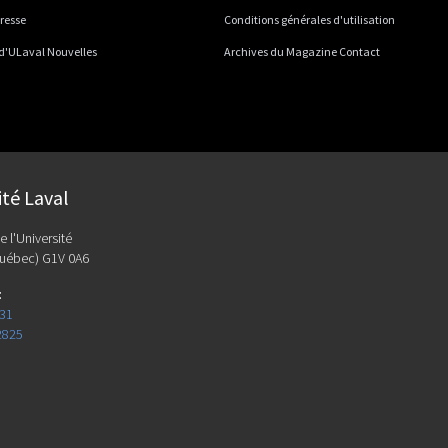
presse
Conditions générales d'utilisation
 d'ULaval Nouvelles
Archives du Magazine Contact
ité Laval
e l'Université
uébec) G1V 0A6
:
131
2825