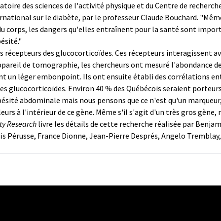
toire des sciences de l'activité physique et du Centre de recherche
nternational sur le diabète, par le professeur Claude Bouchard. "Mêm
du corps, les dangers qu'elles entraînent pour la santé sont importa
ésité."
des récepteurs des glucocorticoïdes. Ces récepteurs interagissent a
appareil de tomographie, les chercheurs ont mesuré l'abondance de
un léger embonpoint. Ils ont ensuite établi des corrélations ent
des glucocorticoïdes. Environ 40 % des Québécois seraient porteur
obésité abdominale mais nous pensons que ce n'est qu'un marqueur,
rs à l'intérieur de ce gène. Même s'il s'agit d'un très gros gène, 
ty Research
livre les détails de cette recherche réalisée par Ben
s Pérusse, France Dionne, Jean-Pierre Després, Angelo Tremblay,