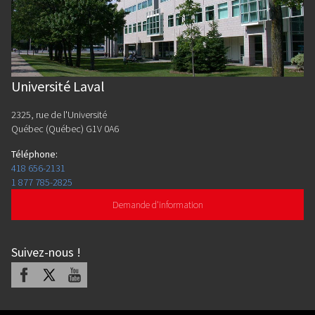
Université Laval
2325, rue de l'Université
Québec (Québec) G1V 0A6
Téléphone
:
418 656-2131
1 877 785-2825
Demande d'information
Suivez-nous
!
Facebook
X
Youtube