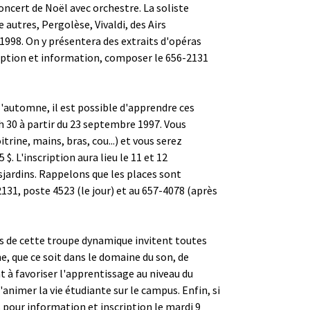
oncert de Noël avec orchestre. La soliste
autres, Pergolèse, Vivaldi, des Airs
1998. On y présentera des extraits d'opéras
cription et information, composer le 656-2131
l'automne, il est possible d'apprendre ces
8 h 30 à partir du 23 septembre 1997. Vous
rine, mains, bras, cou...) et vous serez
$. L'inscription aura lieu le 11 et 12
sjardins. Rappelons que les places sont
131, poste 4523 (le jour) et au 657-4078 (après
es de cette troupe dynamique invitent toutes
e, que ce soit dans le domaine du son, de
nt à favoriser l'apprentissage au niveau du
'animer la vie étudiante sur le campus. Enfin, si
pour information et inscription le mardi 9