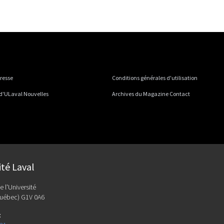
presse
Conditions générales d'utilisation
 d'ULaval Nouvelles
Archives du Magazine Contact
ité Laval
e l'Université
uébec) G1V 0A6
: