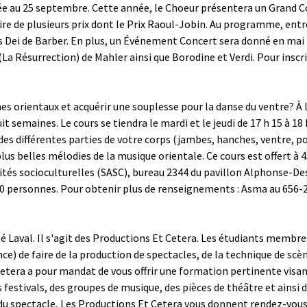
xée au 25 septembre. Cette année, le Choeur présentera un Grand C
re de plusieurs prix dont le Prix Raoul-Jobin. Au programme, entre 
us Dei de Barber. En plus, un Événement Concert sera donné en mai 
 (La Résurrection) de Mahler ainsi que Borodine et Verdi. Pour ins
es orientaux et acquérir une souplesse pour la danse du ventre? À 
it semaines. Le cours se tiendra le mardi et le jeudi de 17 h 15 à 1
 différentes parties de votre corps (jambes, hanches, ventre, poit
us belles mélodies de la musique orientale. Ce cours est offert à 45 
vités socioculturelles (SASC), bureau 2344 du pavillon Alphonse-De
e 20 personnes. Pour obtenir plus de renseignements : Asma au 656-2
té Laval. Il s'agit des Productions Et Cetera. Les étudiants membr
ce) de faire de la production de spectacles, de la technique de scèn
Et Cetera a pour mandat de vous offrir une formation pertinente visa
s festivals, des groupes de musique, des pièces de théâtre et ainsi d
du spectacle, Les Productions Et Cetera vous donnent rendez-vous 