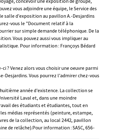
n voyage, concevoir une exposition de groupe,
ouvez vous adjoindre une équipe, le Service des
e salle d'exposition au pavillon A.-Desjardins
urez-vous le "Document relatif à la
courrier sur simple demande téléphonique. De la
ition. Vous pouvez aussi vous impliquer au
alistique. Pour information : Françoys Bédard
e-ci ? Venez alors vous choisir une oeuvre parmi
e-Desjardins. Vous pourrez l'admirer chez-vous
 huitième année d'existence. La collection se
Université Laval et, dans une moindre
travail des étudiants et étudiantes, tout en
us les médias représentés (peinture, estampe,
res de la collection, au local 2442, pavillon
ine de relâche).Pour information : SASC, 656-