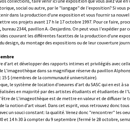
vos collections, faire venir ici une exposition que vous avez vue e
rique, social ou autre, par le "langage" de l'exposition? Si vous p
enir dans la production d'une exposition et vous fournir sa nouvell
re vos projets avant 17 h le 17 octobre 1997. Pour ce faire, proc
 bureau 2344, pavillon A.-Desjardins. On peut vous l'expédier par 
es couvrant les différentes facettes de la production d'une expos
du design, du montage des expositions ou de leur couverture journ
ptembre
e d'art et développer des rapports intimes et privilégiés avec cell
 de L'imageothèque dans sa magnifique réserve du pavillon Alphons
et 15 $ (membres de la communauté universitaire).
que, le système de location d'oeuvres d'art du SASC qui en est à sa
alisées en majorité par des artistes étudiants et étudiantes de l'
 d'être de L'imageothèque est de mettre en valeur et de diffuser le 
de la notion d'art visuel. Dans cet esprit, vous retrouvez donc to
vec un souci constant: la qualité. Venez donc "rencontrer" les oeuv
0 et 14 h 30 à compter du 9 septembre (fermé le 28 octobre, sema