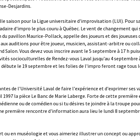
nse-Desjardins.
e saison pour la Ligue universitaire d'improvisation (LUI). Pour sa
aire d'impro le plus couru à Québec. Le vent de changement qui so
du pavillon Maurice-Pollack, appelle des joueurs et des joueuses
aux auditions pour être joueur, musicien, assistant-arbitre ou col
 Salon. Vous devez vous inscrire avant le 5 septembre à 17 h puisq
tivités socioculturelles de Rendez-vous Laval jusqu'au 4 septembre
 débute le 19 septembre et les folies de l'impro feront rage tous l
tes de l'Université Laval de faire l'expérience et d'exprimer ses va
il 1997 la pièce Le Banc de Marie Laberge. Forte de cette première 
médienne ou de comédien ou si tu désires te joindre à la troupe pou
e première rencontre d'information aura lieu le lundi 8 septembre 
art ou en muséologie et vous aimeriez illustrer un concept ou ap