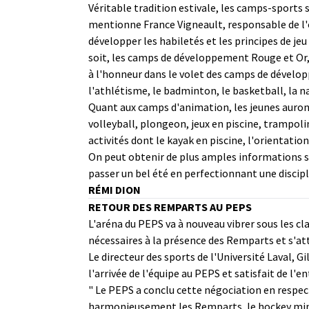
Véritable tradition estivale, les camps-sports 
mentionne France Vigneault, responsable de l'org
développer les habiletés et les principes de j
soit, les camps de développement Rouge et Or, 
à l'honneur dans le volet des camps de dévelo
l'athlétisme, le badminton, le basketball, la nat
Quant aux camps d'animation, les jeunes auront l
volleyball, plongeon, jeux en piscine, trampolin
activités dont le kayak en piscine, l'orientation
On peut obtenir de plus amples informations s
passer un bel été en perfectionnant une discipl
RÉMI DION
RETOUR DES REMPARTS AU PEPS
L'aréna du PEPS va à nouveau vibrer sous les c
nécessaires à la présence des Remparts et s'at
Le directeur des sports de l'Université Laval, G
l'arrivée de l'équipe au PEPS et satisfait de l'e
" Le PEPS a conclu cette négociation en respecta
harmonieusement les Remparts, le hockey mineu