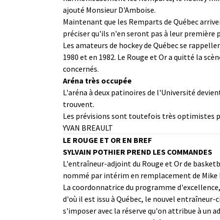
ajouté Monsieur D'Amboise.
Maintenant que les Remparts de Québec arrivent
préciser qu'ils n'en seront pas à leur première 
Les amateurs de hockey de Québec se rappellent
1980 et en 1982. Le Rouge et Or a quitté la scèn
concernés.
Aréna très occupée
L'aréna à deux patinoires de l'Université devie
trouvent.
Les prévisions sont toutefois très optimistes p
YVAN BREAULT
LE ROUGE ET OR EN BREF
SYLVAIN POTHIER PREND LES COMMANDES
L'entraîneur-adjoint du Rouge et Or de basketba
nommé par intérim en remplacement de Mike Mac
La coordonnatrice du programme d'excellence, É
d'où il est issu à Québec, le nouvel entraîneur-
s'imposer avec la réserve qu'on attribue à un ad