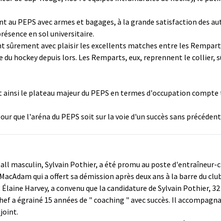
 au PEPS avec armes et bagages, à la grande satisfaction des autor
présence en sol universitaire.
 sûrement avec plaisir les excellents matches entre les Remparts 
e du hockey depuis lors. Les Remparts, eux, reprennent le collier, 
nt ainsi le plateau majeur du PEPS en termes d'occupation compte te
our que l'aréna du PEPS soit sur la voie d'un succès sans précédent
ll masculin, Sylvain Pothier, a été promu au poste d'entraîneur-che
Adam qui a offert sa démission après deux ans à la barre du club
laine Harvey, a convenu que la candidature de Sylvain Pothier, 32 
chef a égrainé 15 années de " coaching " avec succès. Il accompagnai
joint.