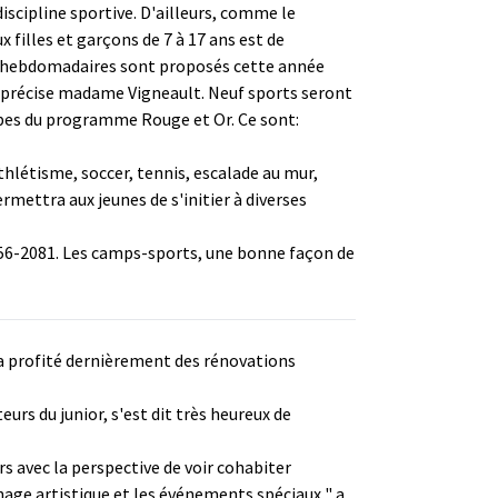
iscipline sportive. D'ailleurs, comme le
 filles et garçons de 7 à 17 ans est de
mps hebdomadaires sont proposés cette année
, précise madame Vigneault. Neuf sports seront
ipes du programme Rouge et Or. Ce sont:
athlétisme, soccer, tennis, escalade au mur,
rmettra aux jeunes de s'initier à diverses
56-2081. Les camps-sports, une bonne façon de
 a profité dernièrement des rénovations
urs du junior, s'est dit très heureux de
rs avec la perspective de voir cohabiter
ge artistique et les événements spéciaux " a