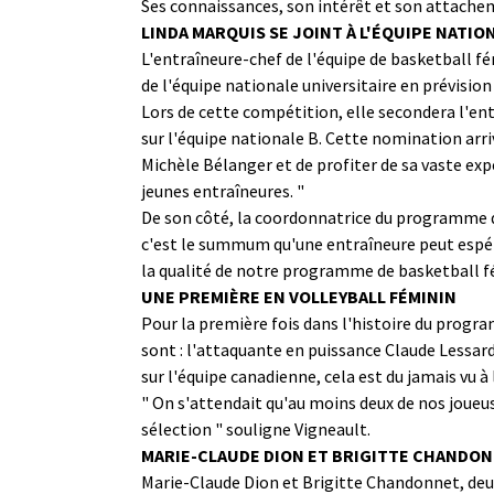
Ses connaissances, son intérêt et son attachem
LINDA MARQUIS SE JOINT À L'ÉQUIPE NATIO
L'entraîneure-chef de l'équipe de basketball fé
de l'équipe nationale universitaire en prévision 
Lors de cette compétition, elle secondera l'ent
sur l'équipe nationale B. Cette nomination arriv
Michèle Bélanger et de profiter de sa vaste exp
jeunes entraîneures. "
De son côté, la coordonnatrice du programme d'
c'est le summum qu'une entraîneure peut espére
la qualité de notre programme de basketball fé
UNE PREMIÈRE EN VOLLEYBALL FÉMININ
Pour la première fois dans l'histoire du program
sont : l'attaquante en puissance Claude Lessar
sur l'équipe canadienne, cela est du jamais vu 
" On s'attendait qu'au moins deux de nos joueuse
sélection " souligne Vigneault.
MARIE-CLAUDE DION ET BRIGITTE CHANDON
Marie-Claude Dion et Brigitte Chandonnet, deux