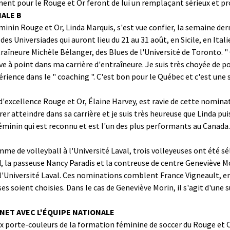
ent pour le Rouge et Or feront de lui un remplaçant sérieux et p
NALE B
minin Rouge et Or, Linda Marquis, s'est vue confier, la semaine der
des Universiades qui auront lieu du 21 au 31 août, en Sicile, en Itali
raîneure Michèle Bélanger, des Blues de l'Université de Toronto. "
e à point dans ma carrière d'entraîneure. Je suis très choyée de po
érience dans le " coaching ". C'est bon pour le Québec et c'est un
excellence Rouge et Or, Élaine Harvey, est ravie de cette nominati
r atteindre dans sa carrière et je suis très heureuse que Linda pu
minin qui est reconnu et est l'un des plus performants au Canada.
me de volleyball à l'Université Laval, trois volleyeuses ont été sé
d, la passeuse Nancy Paradis et la contreuse de centre Geneviève M
à l'Université Laval. Ces nominations comblent France Vigneault, e
s soient choisies. Dans le cas de Geneviève Morin, il s'agit d'une 
NET AVEC L'ÉQUIPE NATIONALE
 porte-couleurs de la formation féminine de soccer du Rouge et Or,