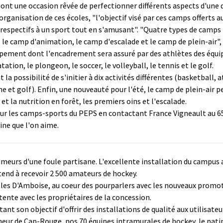
sont une occasion rêvée de perfectionner différents aspects d'une d
anisation de ces écoles, "l'objectif visé par ces camps offerts aux
eu respectifs à un sport tout en s'amusant". "Quatre types de ca
le camp d'animation, le camp d'escalade et le camp de plein-air"
ppement dont l'encadrement sera assuré par des athlètes des équ
ation, le plongeon, le soccer, le volleyball, le tennis et le golf.
a possibilité de s'initier à dix activités différentes (basketball, 
e et golf). Enfin, une nouveauté pour l'été, le camp de plein-air pe
 et la nutrition en forêt, les premiers oins et l'escalade.
ur les camps-sports du PEPS en contactant France Vigneault au 6
ine que l'on aime.
lameurs d'une foule partisane. L'excellente installation du campus
tend à recevoir 2 500 amateurs de hockey.
illes D'Amboise, au coeur des pourparlers avec les nouveaux promote
ntente avec les propriétaires de la concession.
nt son objectif d'offrir des installations de qualité aux utilisateu
r de Cap-Rouge, nos 70 équipes intramurales de hockey, le patina