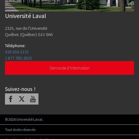
Université Laval
2325, rue de l'Université
Québec (Québec) G1V 0A6
Téléphone
:
418 656-2131
1 877 785-2825
Demande d'information
Suivez-nous
!
Facebook
X
Youtube
©
2026
Université Laval.
Tout droits réservés