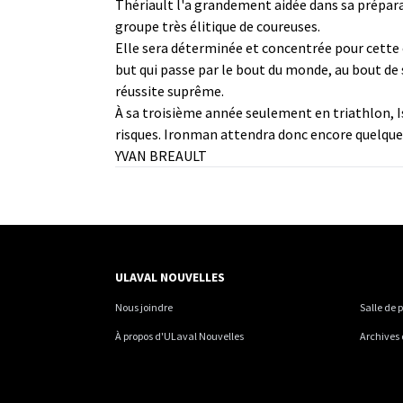
Thériault l'a grandement aidée dans sa préparat
groupe très élitique de coureuses.
Elle sera déterminée et concentrée pour cette c
but qui passe par le bout du monde, au bout de 
réussite suprême.
À sa troisième année seulement en triathlon, Is
risques. Ironman attendra donc encore quelqu
YVAN BREAULT
ULAVAL NOUVELLES
Nous joindre
Salle de 
À propos d'ULaval Nouvelles
Archives