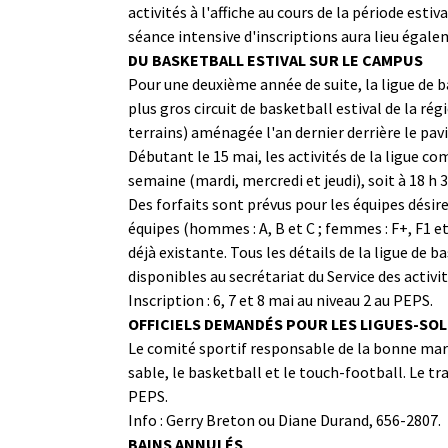
activités à l'affiche au cours de la période est
séance intensive d'inscriptions aura lieu égalem
DU BASKETBALL ESTIVAL SUR LE CAMPUS
Pour une deuxième année de suite, la ligue de b
plus gros circuit de basketball estival de la r
terrains) aménagée l'an dernier derrière le pavi
Débutant le 15 mai, les activités de la ligue c
semaine (mardi, mercredi et jeudi), soit à 18 h 3
Des forfaits sont prévus pour les équipes dési
équipes (hommes : A, B et C ; femmes : F+, F1 e
déjà existante. Tous les détails de la ligue de 
disponibles au secrétariat du Service des activi
Inscription : 6, 7 et 8 mai au niveau 2 au PEPS.
OFFICIELS DEMANDÉS POUR LES LIGUES-SOL
Le comité sportif responsable de la bonne marche
sable, le basketball et le touch-football. Le tra
PEPS.
Info : Gerry Breton ou Diane Durand, 656-2807.
BAINS ANNULÉS