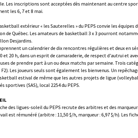
ivale. Les inscriptions sont acceptées dès maintenant au centre sport
ent les 6, 7 et 8 mai.
asketball extérieur « les Sauterelles » du PEPS convie les équipes 
égion de Québec. Les amateurs de basketball 3 x 3 pourront notammen
llon Desjardins.
omprennent un calendrier de dix rencontres régulières et deux en sé
0 et 20 h, dans un esprit de camaraderie, de respect d'autrui et avec
reuses de prendre part à un ou deux matchs par semaine. Trois caté
t F2). Les joueurs seuls sont également les bienvenus. Un repêchag
basketball estival de même que les autres projets de ligue (volleyba
tés sportives (SAS), local 2254 du PEPS.
EIL
 des ligues-soleil du PEPS recrute des arbitres et des marqueurs po
vail est rémunéré (arbitre : 11,50 $/h, marqueur : 6,97 $/h). Les fic