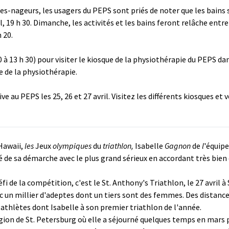
s-nageurs, les usagers du PEPS sont priés de noter que les bains 
il, 19 h 30. Dimanche, les activités et les bains feront relâche entre
 20.
0 à 13 h 30) pour visiter le kiosque de la physiothérapie du PEPS dan
 de la physiothérapie.
e au PEPS les 25, 26 et 27 avril. Visitez les différents kiosques e
Hawaii,
les
Jeux
olympiques
du
triathlon,
Isabelle
Gagnon
de
l
'équip
ité de sa démarche avec le plus grand sérieux en accordant très bi
fi de la compétition, c'est le St. Anthony's Triathlon, le 27 avril 
c un millier d'adeptes dont un tiers sont des femmes. Des distance
 athlètes dont Isabelle à son premier triathlon de l'année.
 région de St. Petersburg où elle a séjourné quelques temps en mar