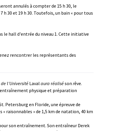
seront annulés à compter de 15 h 30, le
 7 h 30 et 19 h 30. Toutefois, un bain « pour tous
s le hall d'entrée du niveau 1. Cette initiative
t venez rencontrer les représentants des
e
de
l
'Université
Laval
aura
r
éalisé
son
r
êve.
en entraînement physique et préparation
à St. Petersburg en Floride, une épreuve de
s « raisonnables » de 1,5 km de natation, 40 km
s pour son entraînement. Son entraîneur Derek