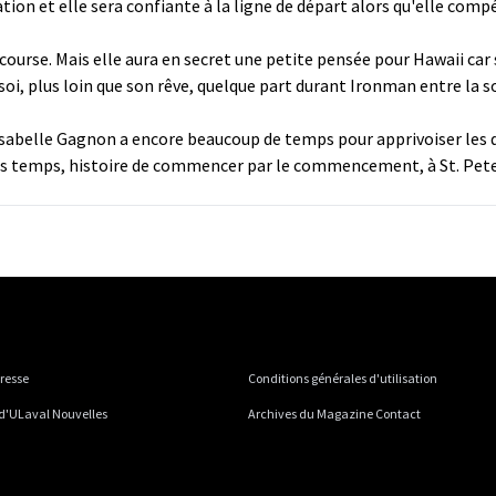
ion et elle sera confiante à la ligne de départ alors qu'elle compé
ourse. Mais elle aura en secret une petite pensée pour Hawaii car
soi, plus loin que son rêve, quelque part durant Ironman entre la 
abelle Gagnon a encore beaucoup de temps pour apprivoiser les diff
es temps, histoire de commencer par le commencement, à St. Pet
presse
Conditions générales d'utilisation
 d'ULaval Nouvelles
Archives du Magazine Contact