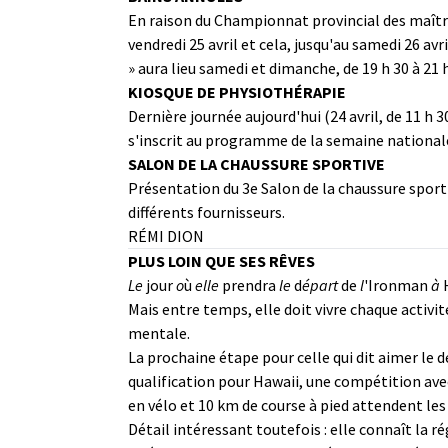
En raison du Championnat provincial des maître
vendredi 25 avril et cela, jusqu'au samedi 26 avr
» aura lieu samedi et dimanche, de 19 h 30 à 21 h
KIOSQUE DE PHYSIOTHÉRAPIE
Dernière journée aujourd'hui (24 avril, de 11 h 3
s'inscrit au programme de la semaine nationale
SALON DE LA CHAUSSURE SPORTIVE
Présentation du 3e Salon de la chaussure sportiv
différents fournisseurs.
RÉMI DION
PLUS LOIN QUE SES RÊVES
Le
jour
o
ù
elle
prendra
le
d
épart
de
l
'Ironman
à
Mais entre temps, elle doit vivre chaque activ
mentale.
La prochaine étape pour celle qui dit aimer le dé
qualification pour Hawaii, une compétition ave
en vélo et 10 km de course à pied attendent les
Détail intéressant toutefois : elle connaît la