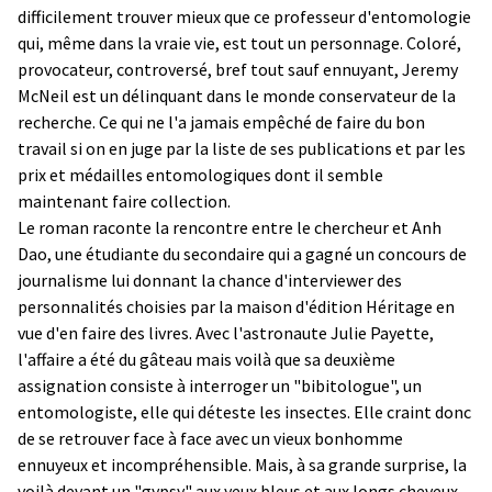
difficilement trouver mieux que ce professeur d'entomologie
qui, même dans la vraie vie, est tout un personnage. Coloré,
provocateur, controversé, bref tout sauf ennuyant, Jeremy
McNeil est un délinquant dans le monde conservateur de la
recherche. Ce qui ne l'a jamais empêché de faire du bon
travail si on en juge par la liste de ses publications et par les
prix et médailles entomologiques dont il semble
maintenant faire collection.
Le roman raconte la rencontre entre le chercheur et Anh
Dao, une étudiante du secondaire qui a gagné un concours de
journalisme lui donnant la chance d'interviewer des
personnalités choisies par la maison d'édition Héritage en
vue d'en faire des livres. Avec l'astronaute Julie Payette,
l'affaire a été du gâteau mais voilà que sa deuxième
assignation consiste à interroger un "bibitologue", un
entomologiste, elle qui déteste les insectes. Elle craint donc
de se retrouver face à face avec un vieux bonhomme
ennuyeux et incompréhensible. Mais, à sa grande surprise, la
voilà devant un "gypsy" aux yeux bleus et aux longs cheveux