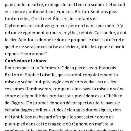
paie par le meurtre, explique le metteur en scène et étudiant
en science politique Jean-François Breton. Sept ans plus
tard en effet, Orestre et Électre, les enfants de
Clytemnestre, vont venger leur père en tuant leur mère. S'y
retrouve également un autre mythe, celui de Cassandre, à qui
le dieu Apollon a donné le don de prophétie mais qui décrète
qu'elle ne sera jamais prise au sérieux, afin de la punir d'avoir
repoussé son amour."
Confusion et chaos
Pour respecter la "démesure" de la pièce, Jean-François
Breton et Sophie Loiselle, qui assurent conjointement la
mise en scène, ont privilégié des décors audacieux et des
costumes flamboyants, rompant ainsi avec la mise en scène
sobre et dépouillé des productions précédentes du Théâtre
de l'Agora. On promet donc un décor spectaculaire avec de
échafaudages périlleux et des éclairages dramatiques, rien
n'étant laissé au hasard afin que le spectateur entre de
plain-pied dans cette tragédie où règnent en maître la
confusion et le chaos. Dans la plus pure tradition du théâtre