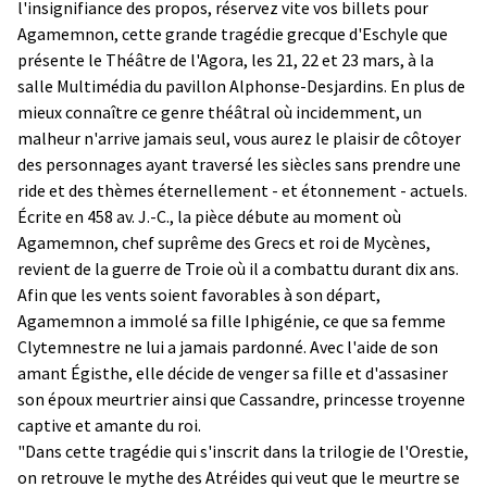
l'insignifiance des propos, réservez vite vos billets pour
Agamemnon, cette grande tragédie grecque d'Eschyle que
présente le Théâtre de l'Agora, les 21, 22 et 23 mars, à la
salle Multimédia du pavillon Alphonse-Desjardins. En plus de
mieux connaître ce genre théâtral où incidemment, un
malheur n'arrive jamais seul, vous aurez le plaisir de côtoyer
des personnages ayant traversé les siècles sans prendre une
ride et des thèmes éternellement - et étonnement - actuels.
Écrite en 458 av. J.-C., la pièce débute au moment où
Agamemnon, chef suprême des Grecs et roi de Mycènes,
revient de la guerre de Troie où il a combattu durant dix ans.
Afin que les vents soient favorables à son départ,
Agamemnon a immolé sa fille Iphigénie, ce que sa femme
Clytemnestre ne lui a jamais pardonné. Avec l'aide de son
amant Égisthe, elle décide de venger sa fille et d'assasiner
son époux meurtrier ainsi que Cassandre, princesse troyenne
captive et amante du roi.
"Dans cette tragédie qui s'inscrit dans la trilogie de l'Orestie,
on retrouve le mythe des Atréides qui veut que le meurtre se