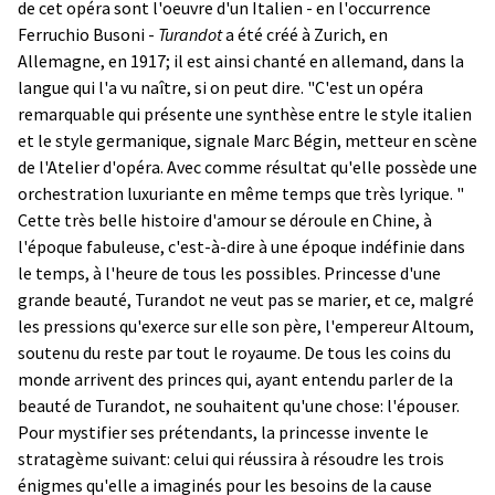
de cet opéra sont l'oeuvre d'un Italien - en l'occurrence
Ferruchio Busoni -
Turandot
a été créé à Zurich, en
Allemagne, en 1917; il est ainsi chanté en allemand, dans la
langue qui l'a vu naître, si on peut dire. "C'est un opéra
remarquable qui présente une synthèse entre le style italien
et le style germanique, signale Marc Bégin, metteur en scène
de l'Atelier d'opéra. Avec comme résultat qu'elle possède une
orchestration luxuriante en même temps que très lyrique. "
Cette très belle histoire d'amour se déroule en Chine, à
l'époque fabuleuse, c'est-à-dire à une époque indéfinie dans
le temps, à l'heure de tous les possibles. Princesse d'une
grande beauté, Turandot ne veut pas se marier, et ce, malgré
les pressions qu'exerce sur elle son père, l'empereur Altoum,
soutenu du reste par tout le royaume. De tous les coins du
monde arrivent des princes qui, ayant entendu parler de la
beauté de Turandot, ne souhaitent qu'une chose: l'épouser.
Pour mystifier ses prétendants, la princesse invente le
stratagème suivant: celui qui réussira à résoudre les trois
énigmes qu'elle a imaginés pour les besoins de la cause