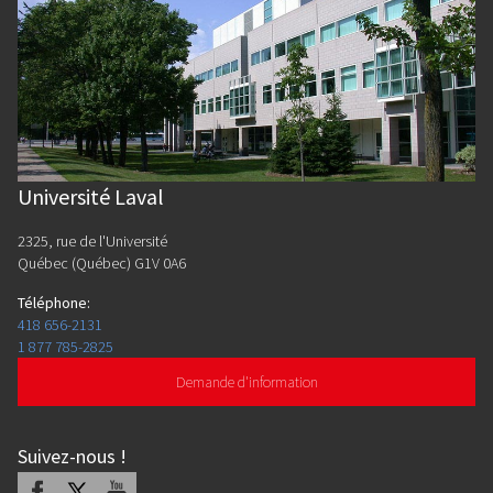
Université Laval
2325, rue de l'Université
Québec (Québec) G1V 0A6
Téléphone
:
418 656-2131
1 877 785-2825
Demande d'information
Suivez-nous
!
Facebook
X
Youtube