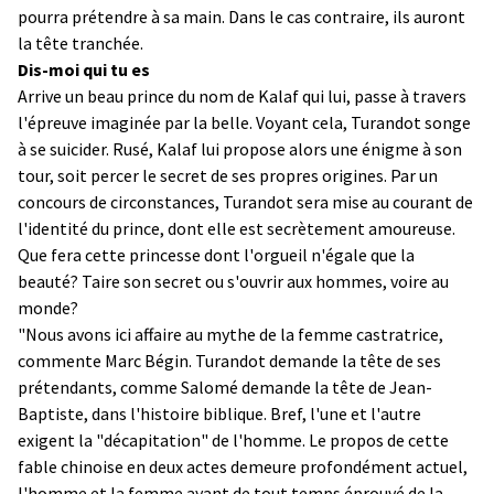
pourra prétendre à sa main. Dans le cas contraire, ils auront
la tête tranchée.
Dis-moi qui tu es
Arrive un beau prince du nom de Kalaf qui lui, passe à travers
l'épreuve imaginée par la belle. Voyant cela, Turandot songe
à se suicider. Rusé, Kalaf lui propose alors une énigme à son
tour, soit percer le secret de ses propres origines. Par un
concours de circonstances, Turandot sera mise au courant de
l'identité du prince, dont elle est secrètement amoureuse.
Que fera cette princesse dont l'orgueil n'égale que la
beauté? Taire son secret ou s'ouvrir aux hommes, voire au
monde?
"Nous avons ici affaire au mythe de la femme castratrice,
commente Marc Bégin. Turandot demande la tête de ses
prétendants, comme Salomé demande la tête de Jean-
Baptiste, dans l'histoire biblique. Bref, l'une et l'autre
exigent la "décapitation" de l'homme. Le propos de cette
fable chinoise en deux actes demeure profondément actuel,
l'homme et la femme ayant de tout temps éprouvé de la