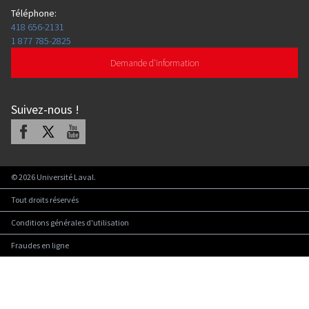
Téléphone
:
418 656-2131
1 877 785-2825
Demande d'information
Suivez-nous
!
Facebook
X
Youtube
©
2026
Université Laval.
Tout droits réservés
Conditions générales d'utilisation
Fraudes en ligne