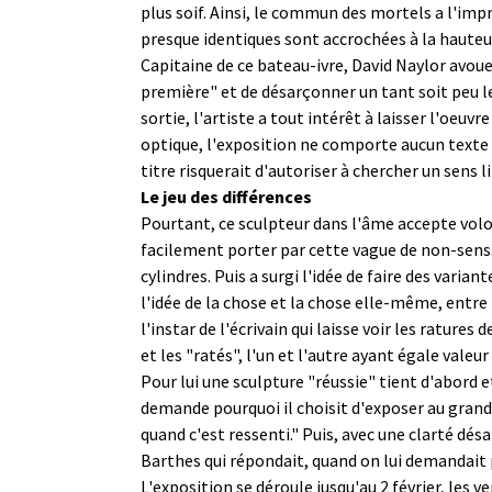
plus soif. Ainsi, le commun des mortels a l'imp
presque identiques sont accrochées à la hauteur
Capitaine de ce bateau-ivre, David Naylor avoue 
première" et de désarçonner un tant soit peu les
sortie, l'artiste a tout intérêt à laisser l'oeu
optique, l'exposition ne comporte aucun texte ex
titre risquerait d'autoriser à chercher un sens li
Le jeu des différences
Pourtant, ce sculpteur dans l'âme accepte volont
facilement porter par cette vague de non-sens. A
cylindres. Puis a surgi l'idée de faire des varia
l'idée de la chose et la chose elle-même, entre
l'instar de l'écrivain qui laisse voir les rature
et les "ratés", l'un et l'autre ayant égale valeur 
Pour lui une sculpture "réussie" tient d'abord e
demande pourquoi il choisit d'exposer au grand j
quand c'est ressenti." Puis, avec une clarté dé
Barthes qui répondait, quand on lui demandait p
L'exposition se déroule jusqu'au 2 février, les 