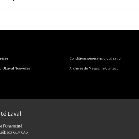
presse
Conditions générales d'utilisation
 d'ULaval Nouvelles
Archives du Magazine Contact
ité Laval
e l'Université
uébec) G1V 0A6