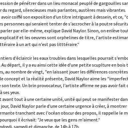
ression de pénétrer dans un lieu monacal peuplé de gargouilles san
 du regard, silencieuses mais parlantes, austères mais vibrantes.
avoir coiffé son exposition d'un titre intriguant à dessein, et ce,
 personnes qui seraient tenter de s'accrocher à la poutre sécuritai
vre parler par elle-même, explique David Naylor. Sinon, on enlève tou
plicatif et les oeuvres sont orphelines de titre, l'artiste estiman
ttéraire à un art qui n'est pas litttéraire."
iers d'éclaircir les eaux troubles dans lesquelles pourrait s'embour
u départ, il y a eu ainsi cette idée d'une petite scuplture en bois 
ntes, au nombre de vingt, "en laissant jouer les différences concrète
 le concept et la réalité présente, David Naylor aime les "imperfec
s de son texte. Un brin provocateur, l'artiste affirme ne pas avoir fa
à ses yeux.
t avant tout à une certaine unité, unité qui peut se manifester dan
our, David Naylor parle d'une certaine urgence à créer, à montrer le
sarmante tranchant avec l'océan obscur des propos, il rappelle le 
ourquoi il écrivait: "Je veux que les gens m'aiment."
vendredi, samedi et dimanche, de 14h à 17h.