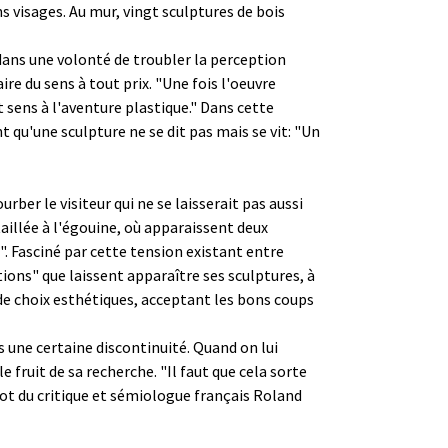
s visages. Au mur, vingt sculptures de bois
 "dans une volonté de troubler la perception
re du sens à tout prix. "Une fois l'oeuvre
t sens à l'aventure plastique." Dans cette
t qu'une sculpture ne se dit pas mais se vit: "Un
ber le visiteur qui ne se laisserait pas aussi
taillée à l'égouine, où apparaissent deux
s". Fasciné par cette tension existant entre
tions" que laissent apparaître ses sculptures, à
it de choix esthétiques, acceptant les bons coups
s une certaine discontinuité. Quand on lui
 fruit de sa recherche. "Il faut que cela sorte
mot du critique et sémiologue français Roland