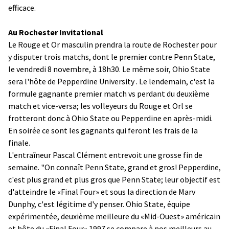
efficace.
Au Rochester Invitational
Le Rouge et Or masculin prendra la route de Rochester pour
y disputer trois matchs, dont le premier contre Penn State,
le vendredi 8 novembre, à 18h30. Le même soir, Ohio State
sera l'hôte de Pepperdine University . Le lendemain, c'est la
formule gagnante premier match vs perdant du deuxième
match et vice-versa; les volleyeurs du Rouge et Orl se
frotteront donc à Ohio State ou Pepperdine en après-midi.
En soirée ce sont les gagnants qui feront les frais de la
finale.
L'entraîneur Pascal Clément entrevoit une grosse fin de
semaine. "On connaît Penn State, grand et gros! Pepperdine,
c'est plus grand et plus gros que Penn State; leur objectif est
d'atteindre le «Final Four» et sous la direction de Marv
Dunphy, c'est légitime d'y penser. Ohio State, équipe
expérimentée, deuxième meilleure du «Mid-Ouest» américain
et hôte du «Final Four» 1997 se compare à nos meilleurs au