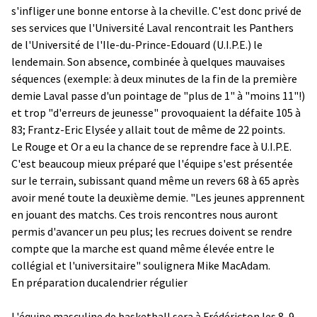
s'infliger une bonne entorse à la cheville. C'est donc privé de
ses services que l'Université Laval rencontrait les Panthers
de l'Université de l'Ile-du-Prince-Edouard (U.I.P.E.) le
lendemain. Son absence, combinée à quelques mauvaises
séquences (exemple: à deux minutes de la fin de la première
demie Laval passe d'un pointage de "plus de 1" à "moins 11"!)
et trop "d'erreurs de jeunesse" provoquaient la défaite 105 à
83; Frantz-Eric Elysée y allait tout de même de 22 points.
Le Rouge et Or a eu la chance de se reprendre face à U.I.P.E.
C'est beaucoup mieux préparé que l'équipe s'est présentée
sur le terrain, subissant quand même un revers 68 à 65 après
avoir mené toute la deuxième demie. "Les jeunes apprennent
en jouant des matchs. Ces trois rencontres nous auront
permis d'avancer un peu plus; les recrues doivent se rendre
compte que la marche est quand même élevée entre le
collégial et l'universitaire" soulignera Mike MacAdam.
En préparation ducalendrier régulier
L'équipe masculine de basketball sera à Frédéricton les 8, 9