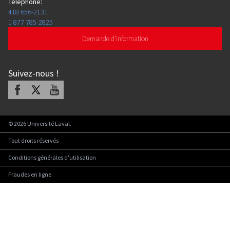
Téléphone
:
418 656-2131
1 877 785-2825
Demande d'information
Suivez-nous
!
Facebook
X
Youtube
©
2026
Université Laval.
Tout droits réservés
Conditions générales d'utilisation
Fraudes en ligne