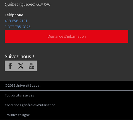
Québec (Québec) G1V 0A6
Téléphone
:
418 656-2131
1 877 785-2825
Demande d'information
Suivez-nous
!
Facebook
X
Youtube
©
2026
Université Laval.
Tout droits réservés
Conditions générales d'utilisation
Fraudes en ligne