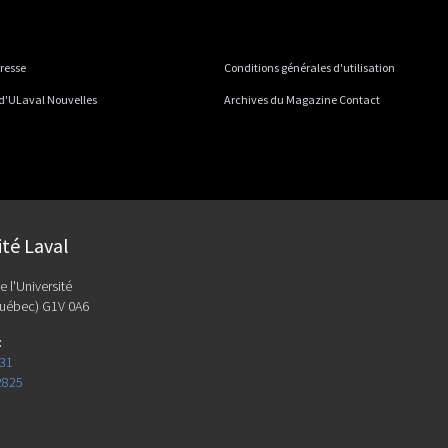
presse
Conditions générales d'utilisation
 d'ULaval Nouvelles
Archives du Magazine Contact
ité Laval
e l'Université
uébec) G1V 0A6
:
131
2825