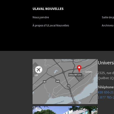
ULAVAL NOUVELLES
Nous joindre
Salle de 
À propos d'ULaval Nouvelles
Archives
Univers
2325, rue d
Québec (Q
Téléphone
418 656-2
1 877 785-