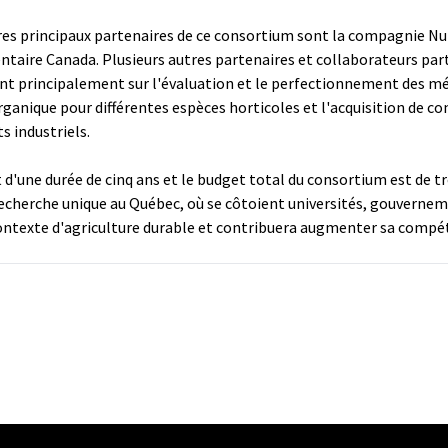
tres principaux partenaires de ce consortium sont la compagnie Nutr
entaire Canada. Plusieurs autres partenaires et collaborateurs par
ent principalement sur l'évaluation et le perfectionnement des mét
organique pour différentes espèces horticoles et l'acquisition de 
ts industriels.
d'une durée de cinq ans et le budget total du consortium est de tr
echerche unique au Québec, où se côtoient universités, gouvernemen
ntexte d'agriculture durable et contribuera augmenter sa compéti