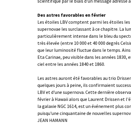
scientifique par le biais d'un message adressé
Des astres favorables en février
Les étoiles LBV comptent parmi les étoiles les 
supernovae les surclassant à ce chapitre. La lu
particulièrement intense dans le bleu du spect
très élevée (entre 10 000 et 40 000 degrés Celsiu
que leur luminosité fluctue dans le temps. Ainsi
Eta Carinae, peu visible dans les années 1830, e
ciel entre les années 1840 et 1860.
Les astres auront été favorables au trio Driss
quelques jours à peine, ils confirmaient succes
LBV et d'une supernova. Cette dernière observat
février à Hawaii alors que Laurent Drissen et l
la galaxie NGC 1614, est un événement plus co
puisqu'une cinquantaine de nouvelles superno
JEAN HAMANN