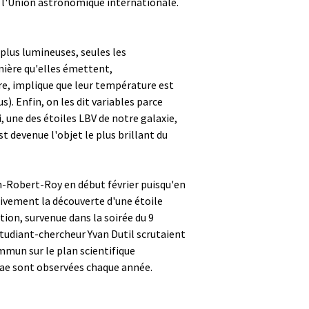
 à l'Union astronomique internationale.
plus lumineuses, seules les
mière qu'elles émettent,
re, implique que leur température est
s). Enfin, on les dit variables parce
, une des étoiles LBV de notre galaxie,
st devenue l'objet le plus brillant du
en-Robert-Roy en début février puisqu'en
sivement la découverte d'une étoile
ion, survenue dans la soirée du 9
'étudiant-chercheur Yvan Dutil scrutaient
mmun sur le plan scientifique
vae sont observées chaque année.