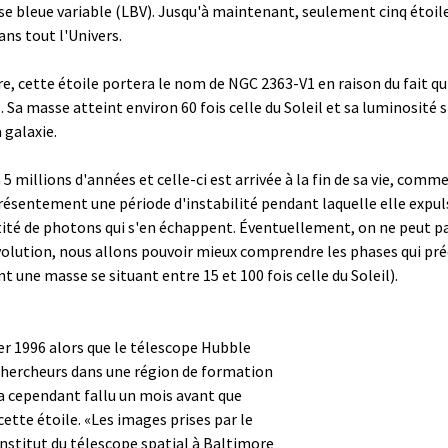
se bleue variable
(LBV). Jusqu'à maintenant, seulement cinq étoile
ans tout l'Univers.
re, cette étoile portera le nom de NGC 2363-V1 en raison du fait qu
Sa masse atteint environ 60 fois celle du Soleil et sa luminosité s
 galaxie.
à 5 millions d'années et celle-ci est arrivée à la fin de sa vie, com
ésentement une période d'instabilité pendant laquelle elle expuls
ntité de photons qui s'en échappent. Éventuellement, on ne peut 
volution, nous allons pouvoir mieux comprendre les phases qui pr
 une masse se situant entre 15 et 100 fois celle du Soleil).
vier 1996 alors que le télescope Hubble
 chercheurs dans une région de formation
 a cependant fallu un mois avant que
ette étoile. «Les images prises par le
nstitut du télescope spatial à Baltimore