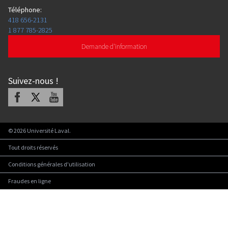
Téléphone
:
418 656-2131
1 877 785-2825
Demande d'information
Suivez-nous
!
Facebook
X
Youtube
©
2026
Université Laval.
Tout droits réservés
Conditions générales d'utilisation
Fraudes en ligne