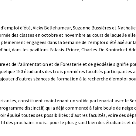
emploi d'été, Vicky Bellehumeur, Suzanne Bussières et Nathalie Côt
urnée des classes en octobre et novembre au cours de laquelle elle
 pleinement engagées dans la Semaine de l'emploi d'été axé sur la c
ourd'hui, dans les pavillons Palasis-Prince, Charles-De Koninck et Ad
ture et de l'alimentation et de Foresterie et de géodésie signifie po
 quelque 150 étudiants des trois premières facultés participantes 
nt ajouter d'autres séances de formation à la recherche d'emploi
mportantes, constituent maintenant un solide partenariat avec le 
Le programme distinctif, qui a déjà commencé à faire boule de neige
voir épuisé toutes ses possibilités : d'autres facultés, voire des dé
fil des prochains mois... pour le plus grand bien des étudiants et d