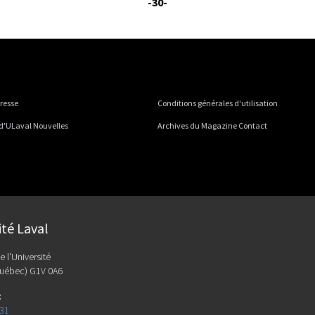
-30-
presse
Conditions générales d'utilisation
 d'ULaval Nouvelles
Archives du Magazine Contact
ité Laval
e l'Université
uébec) G1V 0A6
:
131