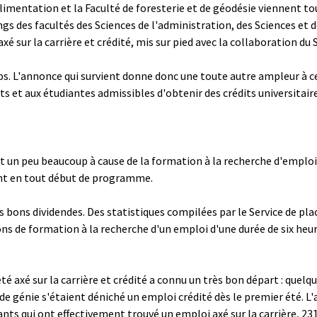
alimentation et la Faculté de foresterie et de géodésie viennent tou
angs des facultés des Sciences de l'administration, des Sciences et d
 sur la carrière et crédité, mis sur pied avec la collaboration du 
ps. L'annonce qui survient donne donc une toute autre ampleur à 
ts et aux étudiantes admissibles d'obtenir des crédits universitair
t un peu beaucoup à cause de la formation à la recherche d'emploi 
vent en tout début de programme.
s bons dividendes. Des statistiques compilées par le Service de pla
ions de formation à la recherche d'un emploi d'une durée de six heu
é axé sur la carrière et crédité a connu un très bon départ : quelq
de génie s'étaient déniché un emploi crédité dès le premier été. L'a
nts qui ont effectivement trouvé un emploi axé sur la carrière, 231 