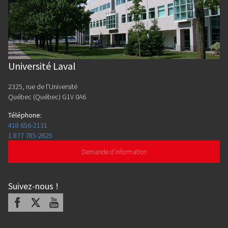
Université Laval
2325, rue de l'Université
Québec (Québec) G1V 0A6
Téléphone
:
418 656-2131
1 877 785-2825
Demande d'information
Suivez-nous
!
Facebook
X
Youtube