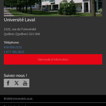
Université Laval
2325, rue de l'Université
Québec (Québec) G1V 0A6
Téléphone
:
418 656-2131
1 877 785-2825
Demande d'information
Suivez-nous
!
Facebook
X
Youtube
©
2026
Université Laval.