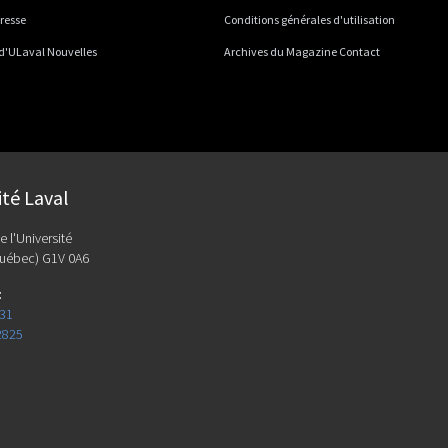
presse
Conditions générales d'utilisation
 d'ULaval Nouvelles
Archives du Magazine Contact
ité Laval
e l'Université
uébec) G1V 0A6
:
131
2825