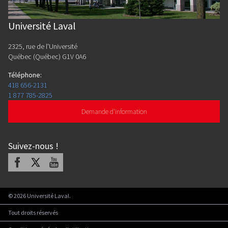
Université Laval
2325, rue de l'Université
Québec (Québec) G1V 0A6
Téléphone
:
418 656-2131
1 877 785-2825
Demande d'information
Suivez-nous
!
Facebook
X
Youtube
©
2026
Université Laval.
Tout droits réservés