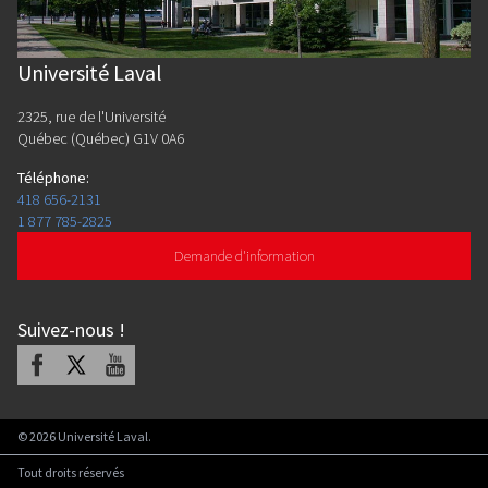
Université Laval
2325, rue de l'Université
Québec (Québec) G1V 0A6
Téléphone
:
418 656-2131
1 877 785-2825
Demande d'information
Suivez-nous
!
Facebook
X
Youtube
©
2026
Université Laval.
Tout droits réservés