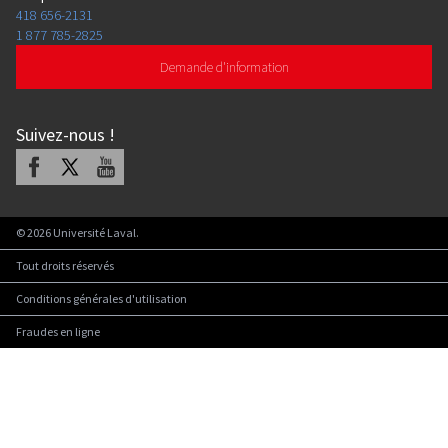
418 656-2131
1 877 785-2825
Demande d'information
Suivez-nous
!
Facebook
X
Youtube
©
2026
Université Laval.
Tout droits réservés
Conditions générales d'utilisation
Fraudes en ligne