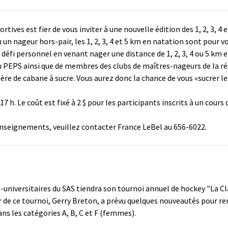
rtives est fier de vous inviter à une nouvelle édition des 1, 2, 3, 4 
un nageur hors-pair, les 1, 2, 3, 4 et 5 km en natation sont pour v
n défi personnel en venant nager une distance de 1, 2, 3, 4 ou 5 km
u PEPS ainsi que de membres des clubs de maîtres-nageurs de la ré
 de cabane à sucre. Vous aurez donc la chance de vous «sucrer le b
17 h. Le coût est fixé à 2 $ pour les participants inscrits à un co
enseignements, veuillez contacter France LeBel au 656-6022.
universitaires du SAS tiendra son tournoi annuel de hockey "La Cla
 de ce tournoi, Gerry Breton, a prévu quelques nouveautés pour ren
ns les catégories A, B, C et F (femmes).