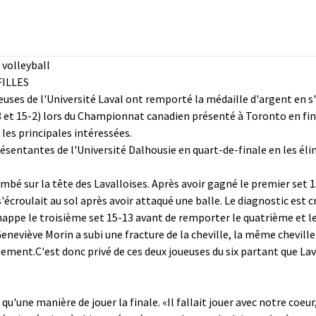
volleyball
FILLES
uses de l'Université Laval ont remporté la médaille d'argent en s'
5-8 et 15-2) lors du Championnat canadien présenté à Toronto en fi
 les principales intéressées.
sentantes de l'Université Dalhousie en quart-de-finale en les élimi
tombé sur la tête des Lavalloises. Après avoir gagné le premier set
écroulait au sol après avoir attaqué une balle. Le diagnostic est c
chappe le troisième set 15-13 avant de remporter le quatrième et l
viève Morin a subi une fracture de la cheville, la même cheville qui
înement.C'est donc privé de ces deux joueuses du six partant que Lava
 qu'une manière de jouer la finale. «Il fallait jouer avec notre coeur,