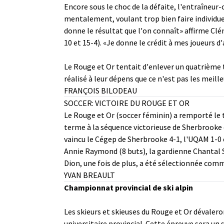
Encore sous le choc de la défaite, l'entraîneur
mentalement, voulant trop bien faire individuel
donne le résultat que l'on connaît» affirme Clé
10 et 15-4). «Je donne le crédit à mes joueurs 
Le Rouge et Or tentait d'enlever un quatrième t
réalisé à leur dépens que ce n'est pas les meill
FRANÇOIS BILODEAU
SOCCER: VICTOIRE DU ROUGE ET OR
Le Rouge et Or (soccer féminin) a remporté le t
terme à la séquence victorieuse de Sherbrooke 
vaincu le Cégep de Sherbrooke 4-1, l'UQAM 1-0 
Annie Raymond (8 buts), la gardienne Chantal 
Dion, une fois de plus, a été sélectionnée com
YVAN BREAULT
Championnat provincial de ski alpin
Les skieurs et skieuses du Rouge et Or dévaler
universitaire provincial. Cette épreuve sera un