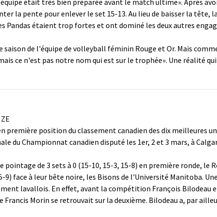
équipe était très bien préparée avant le match ultime». Après avoir
ter la pente pour enlever le set 15-13. Au lieu de baisser la tête, 
les Pandas étaient trop fortes et ont dominé les deux autres eng
e saison de l'équipe de volleyball féminin Rouge et Or. Mais comme
s ce n'est pas notre nom qui est sur le trophée». Une réalité qui e
NZE
en première position du classement canadien des dix meilleures univ
le du Championnat canadien disputé les 1er, 2 et 3 mars, à Calgar
e pointage de 3 sets à 0 (15-10, 15-3, 15-8) en première ronde, le
5-9) face à leur bête noire, les Bisons de l'Université Manitoba. Une 
nement lavallois. En effet, avant la compétition François Bilodeau 
Francis Morin se retrouvait sur la deuxième. Bilodeau a, par ailleur