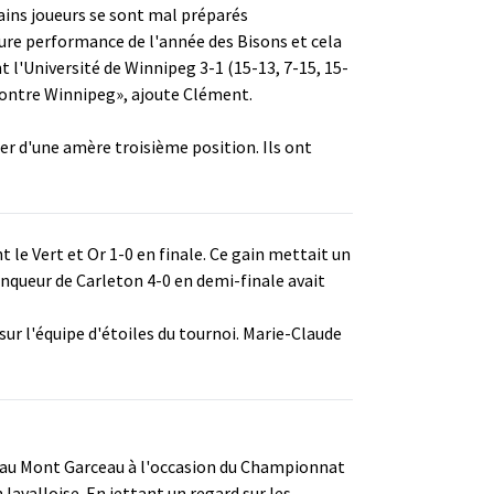
tains joueurs se sont mal préparés
leure performance de l'année des Bisons et cela
 l'Université de Winnipeg 3-1 (15-13, 7-15, 15-
 contre Winnipeg», ajoute Clément.
er d'une amère troisième position. Ils ont
 le Vert et Or 1-0 en finale. Ce gain mettait un
inqueur de Carleton 4-0 en demi-finale avait
r l'équipe d'étoiles du tournoi. Marie-Claude
rs au Mont Garceau à l'occasion du Championnat
lavalloise. En jettant un regard sur les