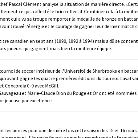
-chef Pascal Clément analyse la situation de manière directe. «Cer
lement ce qui a affecté le brio collectif. Combiner cela à la meil
ment qui a vu sa troupe remporter la médaille de bronze en battant
d'avoir trouvé l'énergie et le courage de gagner leur dernier match
itre canadien en sept ans (1990, 1992 à 1994) mais a dû se content
eurs joueurs qui gagnent mais bien la meilleure équipe.
ournoi de soccer intérieur de l'Université de Sherbrooke en battant
qui avant gagné les quatre premières éditions du tournoi. Laval va
et Concordia 0-0 avec McGill.
Sauvageau et Marie-Claude Dion du Rouge et Or ont été nommées su
me joueuse par excellence.
ont les pentes pour une dernière fois cette saison les 15 et 16 ma
 slalom géant, l'épreuve favorite pour les membres de la formation 