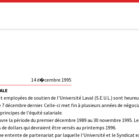
14 d�cembre 1995
IALE
et employées de soutien de l'Université Laval (S.E.U.L.) sont heur
 le 7 décembre dernier. Celle-ci met fin à plusieurs années de négoc
rincipes de l'équité salariale.
uvre la période du premier décembre 1989 au 30 novembre 1995. Les
s de dollars qui devraient être versés au printemps 1996.
entente de partenariat par laquelle l'Université et le Syndicat 