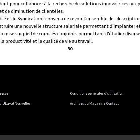
ndent pour collaborer à la recherche de solutions innovatrices aux
et de diminution de clientèles.
sité et le Syndicat ont convenu de revoir l'ensemble des descriptio
truire une nouvelle structure salariale permettant d'implanter et 
a mise sur pied de comités conjoints permettant d'étudier diverses
a productivité et la qualité de vie au travail.
-30-
presse
Conditions générales d'utilisation
 d'ULaval Nouvelles
Archives du Magazine Contact