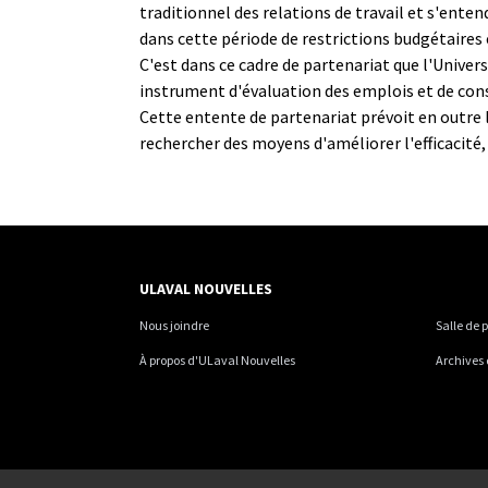
traditionnel des relations de travail et s'ente
dans cette période de restrictions budgétaires 
C'est dans ce cadre de partenariat que l'Univer
instrument d'évaluation des emplois et de cons
Cette entente de partenariat prévoit en outre l
rechercher des moyens d'améliorer l'efficacité, l
ULAVAL NOUVELLES
Nous joindre
Salle de 
À propos d'ULaval Nouvelles
Archives