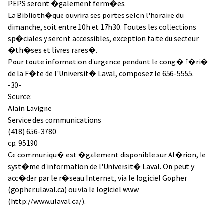
PEPS seront �galement ferm�es.
La Biblioth�que ouvrira ses portes selon l'horaire du
dimanche, soit entre 10h et 17h30. Toutes les collections
sp�ciales y seront accessibles, exception faite du secteur
�th�ses et livres rares�.
Pour toute information d'urgence pendant le cong� f�ri�
de la F�te de l'Universit� Laval, composez le 656-5555.
-30-
Source:
Alain Lavigne
Service des communications
(418) 656-3780
cp. 95190
Ce communiqu� est �galement disponible sur Al�rion, le
syst�me d'information de l'Universit� Laval. On peut y
acc�der par le r�seau Internet, via le logiciel Gopher
(gopher.ulaval.ca) ou via le logiciel www
(http://www.ulaval.ca/).