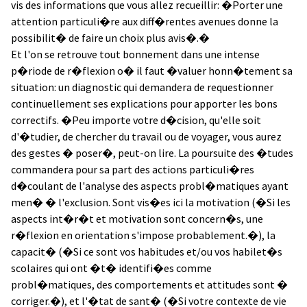
vis des informations que vous allez recueillir: �Porter une
attention particuli�re aux diff�rentes avenues donne la
possibilit� de faire un choix plus avis�.�
Et l'on se retrouve tout bonnement dans une intense
p�riode de r�flexion o� il faut �valuer honn�tement sa
situation: un diagnostic qui demandera de requestionner
continuellement ses explications pour apporter les bons
correctifs. �Peu importe votre d�cision, qu'elle soit
d'�tudier, de chercher du travail ou de voyager, vous aurez
des gestes � poser�, peut-on lire. La poursuite des �tudes
commandera pour sa part des actions particuli�res
d�coulant de l'analyse des aspects probl�matiques ayant
men� � l'exclusion. Sont vis�es ici la motivation (�Si les
aspects int�r�t et motivation sont concern�s, une
r�flexion en orientation s'impose probablement.�), la
capacit� (�Si ce sont vos habitudes et/ou vos habilet�s
scolaires qui ont �t� identifi�es comme
probl�matiques, des comportements et attitudes sont �
corriger.�), et l'�tat de sant� (�Si votre contexte de vie