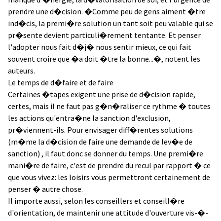
prendre une d�cision. �Comme peu de gens aiment �tre
ind�cis, la premi�re solution un tant soit peu valable qui se
pr�sente devient particuli�rement tentante. Et penser
l'adopter nous fait d�j� nous sentir mieux, ce qui fait
souvent croire que �a doit �tre la bonne...�, notent les
auteurs.
Le temps de d�faire et de faire
Certaines �tapes exigent une prise de d�cision rapide,
certes, mais il ne faut pas g�n�raliser ce rythme � toutes
les actions qu'entra�ne la sanction d'exclusion,
pr�viennent-ils. Pour envisager diff�rentes solutions
(m�me la d�cision de faire une demande de lev�e de
sanction) , il faut donc se donner du temps. Une premi�re
mani�re de faire, c'est de prendre du recul par rapport � ce
que vous vivez: les loisirs vous permettront certainement de
penser � autre chose.
Il importe aussi, selon les conseillers et conseill�re
d'orientation, de maintenir une attitude d'ouverture vis-�-