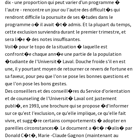
dix - une proportion qui peut varier d'un programme �
l'autre - rencontre un jour ou l'autre des difficult�s qui
rendront difficile la poursuite de ses �tudes dans le
programme o� il avait �t� admis. Et la plupart du temps,
cette exclusion surviendra durant le premier trimestre, et
sera li�e � des notes insuffisantes.
Voil� pour le topo de la situation � laquelle est
confront�e chaque ann�e une partie de la population
�tudiante de l'Universit� Laval. Douche froide s'il en est
une, il y pourtant moyen de retourner ce revers de fortune en
sa faveur, pour peu que l'on se pose les bonnes questions et
que l'on pose les bons gestes.
Des conseillers et des conseill�res du Service d'orientation
et de counseling de l'Universit� Laval ont justement
publi�, en 1993, une brochure qui se propose �d'informer
sur ce qu'est l'exclusion, ce qu'elle implique, ce qu'elle fait
vivre, et sugg�re certains comportements � adopter en
pareilles circonstances�. Le document a �t� r�alis� par
Donald C�t�, Marie -Claude Gagnon (maintenant au