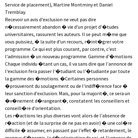
Service de placement), Martine Montminy et Daniel
Tremblay.
Recevoir un avis d'exclusion ne veut pas dire
n�cessairement abandon � vie d'un projet d'�tudes
universitaires, rassurent les auteurs. Il se peut m�me que
vous puissiez, � la suite d'un recours, r�int�grer votre
programme. Ce qui est plus courant, par contre, c'est
l'admission � un nouveau programme. Gamme d'�motions
Chaque individu �tant un cas, il va sans dire que l'annonce de
l'exclusion fera passer l'�tudiant ou l'�tudiante par toute
la gamme des �motions. �Certaines personnes
�prouveront du soulagement ou de l'indiff�rence face �
leur sanction d'exclusion. Mais, pour la majorit�, ce sera un
�v�nement d�rangeant�, constatent les conseillers et
conseill�re d'orientation.
Les r�actions les plus diverses vont alors de l'absence de
r�action (et de la surprise de ne pas en avoir) � une col�re
difficile � assumer, en passant par l'effet � retardement, le
manque d'�nergie, la d�valorisation de soi, et l'urgence de