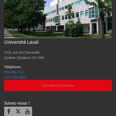
Université Laval
2325, rue de l'Université
Québec (Québec) G1V 0A6
Téléphone
:
418 656-2131
1 877 785-2825
Demande d'information
Suivez-nous
!
Facebook
X
Youtube