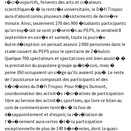
r�cr�osportifs, fervents des arts et cr�ateurs
scientifiques� � la rentr�e universitaire, le D�fi Trispoc
aura d'abord connu plusieurs d�sistements de derni�re
minute. Ainsi, seulement 270 des 900 �tudiants participants
qu'on esp�rait se sont pr�sent�s au PEPS, le vendredi 8
septembre en soir�e et samedi, toute la journ�e.
Autre d�ception: on pensait asseoir 2 000 personnes dans le
stade couvert du PEPS pour le spectacle de Z�bulon.
Quelque 700 spectateurs et spectatrices ont bien assist� �
la prestation du populaire groupe qu�b�cois, mais �
peine 350 occupaient un si�ge qu'ils avaient pay�. Le reste
de l'assistance se composait des participants et des
b�n�voles du D�fi Trispoc. Pour R�gis Dumont,
coordonnateur des activit�s r�cr�atives de participation
libre au Service des activit�s sportives, qui livre ce bilan au
coin de commentaires teint�s � la fois de
d�sappointement et d'espoir, la r�v�lation de
l'�v�nement aura certes �t� la participation
exceptionnelle de plus de 140 b�n�voles, dont la quasi-