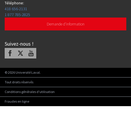
Téléphone
:
418 656-2131
1 877 785-2825
Demande d'information
Suivez-nous
!
Facebook
X
Youtube
©
2026
Université Laval.
Tout droits réservés
Conditions générales d'utilisation
Fraudes en ligne