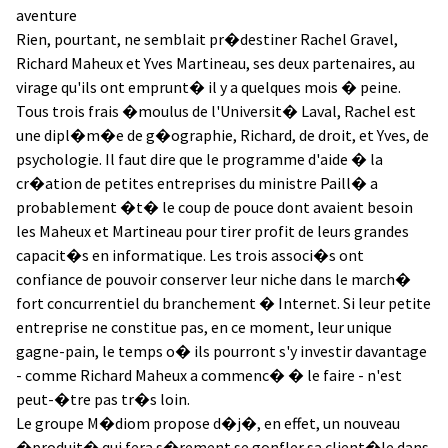
aventure
Rien, pourtant, ne semblait pr�destiner Rachel Gravel,
Richard Maheux et Yves Martineau, ses deux partenaires, au
virage qu'ils ont emprunt� il y a quelques mois � peine.
Tous trois frais �moulus de l'Universit� Laval, Rachel est
une dipl�m�e de g�ographie, Richard, de droit, et Yves, de
psychologie. Il faut dire que le programme d'aide � la
cr�ation de petites entreprises du ministre Paill� a
probablement �t� le coup de pouce dont avaient besoin
les Maheux et Martineau pour tirer profit de leurs grandes
capacit�s en informatique. Les trois associ�s ont
confiance de pouvoir conserver leur niche dans le march�
fort concurrentiel du branchement � Internet. Si leur petite
entreprise ne constitue pas, en ce moment, leur unique
gagne-pain, le temps o� ils pourront s'y investir davantage
- comme Richard Maheux a commenc� � le faire - n'est
peut-�tre pas tr�s loin.
Le groupe M�diom propose d�j�, en effet, un nouveau
�produit� qui fera s�rement se gonfler sa client�le dans