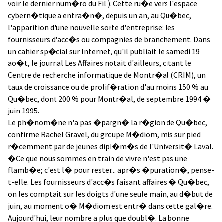
voir le dernier num�ro du Fil ). Cette ru�e vers l'espace
cybern�tique a entra�n�, depuis un an, au Qu�bec,
l'apparition d'une nouvelle sorte d'entreprise: les
fournisseurs d'acc�s ou compagnies de branchement. Dans
un cahier sp�cial sur Internet, qu'il publiait le samedi 19
ao�t, le journal Les Affaires notait d'ailleurs, citant le
Centre de recherche informatique de Montr�al (CRIM), un
taux de croissance ou de prolif�ration d'au moins 150 % au
Qu�bec, dont 200 % pour Montr�al, de septembre 1994 �
juin 1995.
Le ph�nom�ne n'a pas �pargn� la r�gion de Qu�bec,
confirme Rachel Gravel, du groupe M�diom, mis sur pied
r�cemment par de jeunes dipl�m�s de l'Universit� Laval.
�Ce que nous sommes en train de vivre n'est pas une
flamb�e; c'est l� pour rester... apr�s �puration�, pense-
t-elle. Les fournisseurs d'acc�s faisant affaires � Qu�bec,
on les comptait sur les doigts d'une seule main, au d�but de
juin, au moment o� M�diom est entr� dans cette gal�re.
Aujourd'hui, leur nombre a plus que doubl�. La bonne